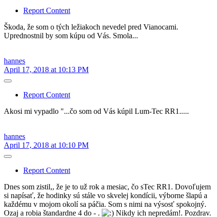
Report Content
Škoda, že som o tých ležiakoch nevedel pred Vianocami.
Uprednostnil by som kúpu od Vás. Smola...
hannes
April 17, 2018 at 10:13 PM
Report Content
Akosi mi vypadlo "...čo som od Vás kúpil Lum-Tec RR1.....
hannes
April 17, 2018 at 10:10 PM
Report Content
Dnes som zistil,, že je to už rok a mesiac, čo sTec RR1. Dovoľujem
si napísať, že hodinky sú stále vo skvelej kondícii, výborne šlapú a
každému v mojom okolí sa páčia. Som s nimi na výsosť spokojný.
Ozaj a robia štandardne 4 do - .
Nikdy ich nepredám!. Pozdrav.