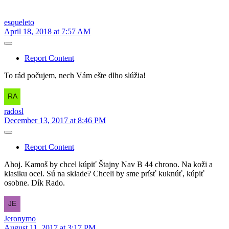
esqueleto
April 18, 2018 at 7:57 AM
Report Content
To rád počujem, nech Vám ešte dlho slúžia!
radosl
December 13, 2017 at 8:46 PM
Report Content
Ahoj. Kamoš by chcel kúpiť Štajny Nav B 44 chrono. Na koži a
klasiku ocel. Sú na sklade? Chceli by sme prísť kuknúť, kúpiť
osobne. Dík Rado.
Jeronymo
August 11, 2017 at 3:17 PM