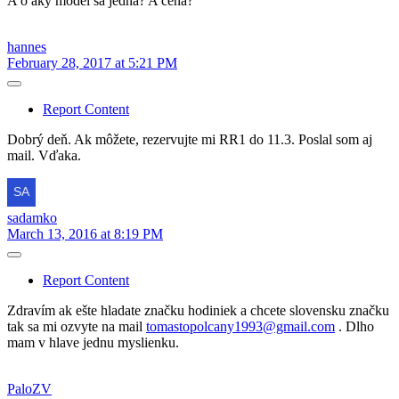
A o aký model sa jedná? A cena?
hannes
February 28, 2017 at 5:21 PM
Report Content
Dobrý deň. Ak môžete, rezervujte mi RR1 do 11.3. Poslal som aj
mail. Vďaka.
sadamko
March 13, 2016 at 8:19 PM
Report Content
Zdravím ak ešte hladate značku hodiniek a chcete slovensku značku
tak sa mi ozvyte na mail
tomastopolcany1993@gmail.com
. Dlho
mam v hlave jednu myslienku.
PaloZV