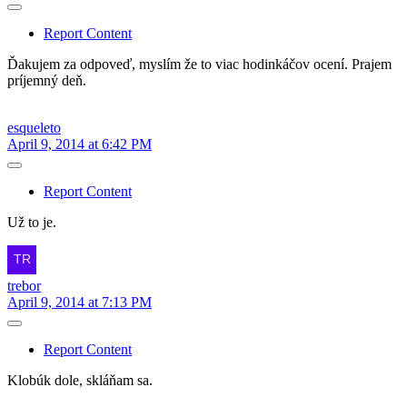
Report Content
Ďakujem za odpoveď, myslím že to viac hodinkáčov ocení. Prajem
príjemný deň.
esqueleto
April 9, 2014 at 6:42 PM
Report Content
Už to je.
trebor
April 9, 2014 at 7:13 PM
Report Content
Klobúk dole, skláňam sa.