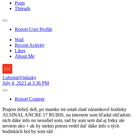
Posts
Threads
Report User Profile
Wall
Recent Activity
Likes
About Me
LubomirViglasky
July 4, 2023 at 3:36 PM
Report Content
Prajem dobrý deň, po mamke mi ostali zlaté náramkové hodinky
ALSINAL ANCRE 17 RUBIS, na internete som hľadal ohľadom
nich dáke info no nenašiel som, rad by som sem dal aj fotky ale
neviem ako + ak by niekto potom vedel dať dáke info o tých
hodinkách bol by som rád