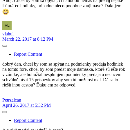
Ahoj. Chcel by som sa opytat, ci nahodou nemas na predaj nejake
Lüm-Tec hodinky, pripadne nieco podobne zaujimave? Dakujem
vlahul
March 22, 2017 at 8:12 PM
Report Content
dobrý den, chcel by som sa spýtat na podmienky predaja hodiniek
na tomto fore, chcel by som predat moje damaska, ktoré sú ešte rok
v záruke, ale bohužial nesplnujem podmienky predaja a nechcem
schválně písat 15 príspevkov aby som tú možnost mal. Dá sa to
riešit inou cestou? Ďakujem za odpoved
Petrzalcan
April 26, 2017 at 5:32 PM
Report Content