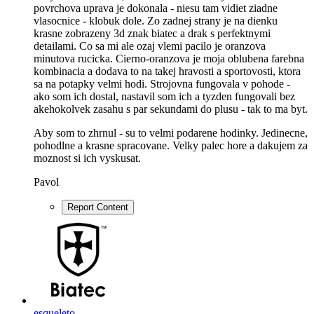
povrchova uprava je dokonala - niesu tam vidiet ziadne
vlasocnice - klobuk dole. Zo zadnej strany je na dienku
krasne zobrazeny 3d znak biatec a drak s perfektnymi
detailami. Co sa mi ale ozaj vlemi pacilo je oranzova
minutova rucicka. Cierno-oranzova je moja oblubena farebna
kombinacia a dodava to na takej hravosti a sportovosti, ktora
sa na potapky velmi hodi. Strojovna fungovala v pohode -
ako som ich dostal, nastavil som ich a tyzden fungovali bez
akehokolvek zasahu s par sekundami do plusu - tak to ma byt.
Aby som to zhrnul - su to velmi podarene hodinky. Jedinecne,
pohodlne a krasne spracovane. Velky palec hore a dakujem za
moznost si ich vyskusat.
Pavol
Report Content
esqueleto