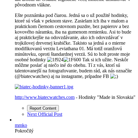
pôvodnom vlákne.
Ešte poznámka pod čiarou. Jedná sa o už použité hodinky,
ktoré sú však v peknom stave. Zasielam ich iba v malom a
praktickom čiernom cestovnom puzdre, bez papierov a bez
kovového náramku, iba na gumenom remienku. Asi to bude
aj praktickejšie na odovzdávanie, ako ich odovzdávať v
trojkilovej drevenej krabičke. Takisto sa jedná a o mierne
modifikovanú verziu Leviathana 01. Má totiž oranžovú
minútovku, oproti štandardnej verzii. Sú to holt proste moje
osobné hodinky
Tak si ich užite. Neskôr
môžme poslať aj niečo iné do obehu. Tí z vás, ktorí sú
talentovanejší na fotografovanie, budem rád, ak nás označíte
(@biatecwatches) aj na instagrame, prípadne FB
http://www.biatecwatches.com
- Hodinky "Made in Slovakia"
Report Content
Next Official Post
mmko
Pokročilý