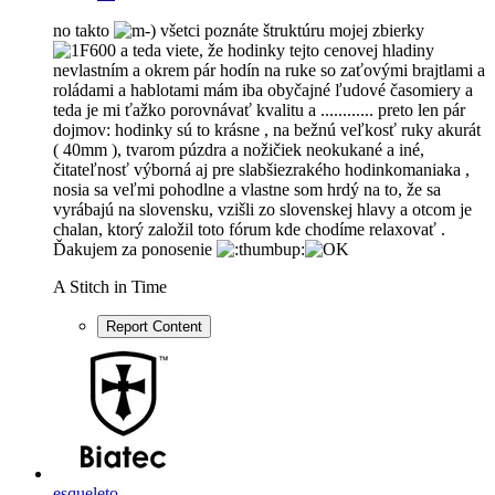
no takto
všetci poznáte štruktúru mojej zbierky
a teda viete, že hodinky tejto cenovej hladiny
nevlastním a okrem pár hodín na ruke so zaťovými brajtlami a
roládami a hablotami mám iba obyčajné ľudové časomiery a
teda je mi ťažko porovnávať kvalitu a ............ preto len pár
dojmov: hodinky sú to krásne , na bežnú veľkosť ruky akurát
( 40mm ), tvarom púzdra a nožičiek neokukané a iné,
čitateľnosť výborná aj pre slabšiezrakého hodinkomaniaka ,
nosia sa veľmi pohodlne a vlastne som hrdý na to, že sa
vyrábajú na slovensku, vzišli zo slovenskej hlavy a otcom je
chalan, ktorý založil toto fórum kde chodíme relaxovať .
Ďakujem za ponosenie
A Stitch in Time
Report Content
esqueleto