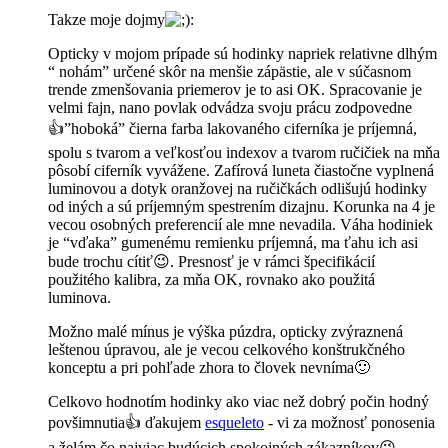
Takze moje dojmy
:
Opticky v mojom prípade sú hodinky napriek relativne dlhým
“ nohám” určené skôr na menšie zápästie, ale v súčasnom
trende zmenšovania priemerov je to asi OK. Spracovanie je
velmi fajn, nano povlak odvádza svoju prácu zodpovedne
👍”hoboká” čierna farba lakovaného ciferníka je príjemná,
spolu s tvarom a veľkosťou indexov a tvarom ručičiek na mňa
pôsobí ciferník vyvážene. Zafírová luneta čiastočne vyplnená
luminovou a dotyk oranžovej na ručičkách odlišujú hodinky
od iných a sú príjemným spestrením dizajnu. Korunka na 4 je
vecou osobných preferencií ale mne nevadila. Váha hodiniek
je “vďaka” gumenému remienku príjemná, ma ťahu ich asi
bude trochu cítiť😉. Presnosť je v rámci špecifikácií
použitého kalibra, za mňa OK, rovnako ako použitá
luminova.
Možno malé mínus je výška púzdra, opticky zvýraznená
leštenou úpravou, ale je vecou celkového konštrukčného
konceptu a pri pohľade zhora to človek nevníma🙂
Celkovo hodnotím hodinky ako viac než dobrý počin hodný
povšimnutia👍 ďakujem
esqueleto
- vi za možnosť ponosenia
a želám čo najviac budúcich spokojných zákazníkov😉