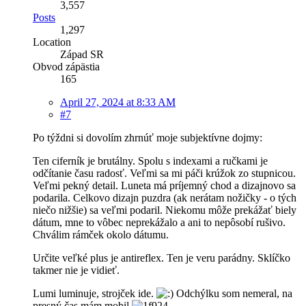
3,557
Posts
1,297
Location
Západ SR
Obvod zápästia
165
April 27, 2024 at 8:33 AM
#7
Po týždni si dovolím zhrnúť moje subjektívne dojmy:
Ten ciferník je brutálny. Spolu s indexami a ručkami je
odčítanie času radosť. Veľmi sa mi páči krúžok zo stupnicou.
Veľmi pekný detail. Luneta má príjemný chod a dizajnovo sa
podarila. Celkovo dizajn puzdra (ak nerátam nožičky - o tých
niečo nižšie) sa veľmi podaril. Niekomu môže prekážať biely
dátum, mne to vôbec neprekážalo a ani to nepôsobí rušivo.
Chválim rámček okolo dátumu.
Určite veľké plus je antireflex. Ten je veru parádny. Sklíčko
takmer nie je vidieť.
Lumi luminuje, strojček ide.
Odchýlku som nemeral, na
presný čas mám mobil