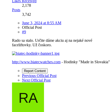
Likes Received
2,178
Posts
3,742
June 3, 2024 at 8:55 AM
Official Post
#9
Rado sa stalo. Určite dáme akciu aj na nejaké nové
faceliftovky. Už čoskoro.
http://www.biatecwatches.com
- Hodinky "Made in Slovakia"
Report Content
Previous Official Post
Next Official Post