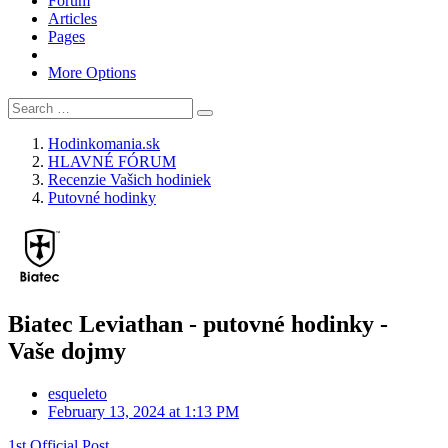
Forum
Articles
Pages
More Options
Hodinkomania.sk
HLAVNÉ FÓRUM
Recenzie Vašich hodiniek
Putovné hodinky
Biatec Leviathan - putovné hodinky -
Vaše dojmy
esqueleto
February 13, 2024 at 1:13 PM
1st Official Post