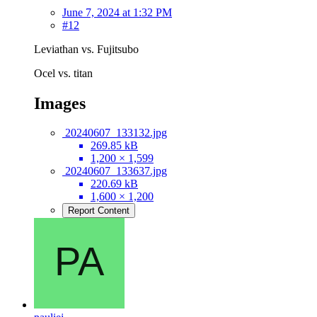
June 7, 2024 at 1:32 PM
#12
Leviathan vs. Fujitsubo
Ocel vs. titan
Images
20240607_133132.jpg
269.85 kB
1,200 × 1,599
20240607_133637.jpg
220.69 kB
1,600 × 1,200
Report Content