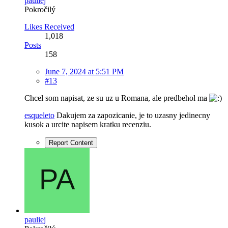
pauliej
Pokročilý
Likes Received
1,018
Posts
158
June 7, 2024 at 5:51 PM
#13
Chcel som napisat, ze su uz u Romana, ale predbehol ma
esqueleto
Dakujem za zapozicanie, je to uzasny jedinecny
kusok a urcite napisem kratku recenziu.
Report Content
pauliej