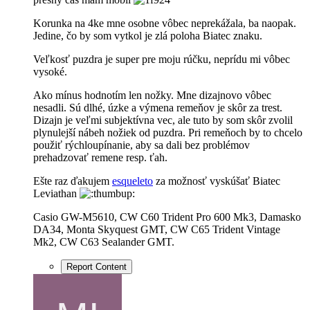
Korunka na 4ke mne osobne vôbec neprekážala, ba naopak.
Jedine, čo by som vytkol je zlá poloha Biatec znaku.
Veľkosť puzdra je super pre moju rúčku, neprídu mi vôbec
vysoké.
Ako mínus hodnotím len nožky. Mne dizajnovo vôbec
nesadli. Sú dlhé, úzke a výmena remeňov je skôr za trest.
Dizajn je veľmi subjektívna vec, ale tuto by som skôr zvolil
plynulejší nábeh nožiek od puzdra. Pri remeňoch by to chcelo
použiť rýchloupínanie, aby sa dali bez problémov
prehadzovať remene resp. ťah.
Ešte raz ďakujem
esqueleto
za možnosť vyskúšať Biatec
Leviathan
Casio GW-M5610, CW C60 Trident Pro 600 Mk3, Damasko
DA34, Monta Skyquest GMT, CW C65 Trident Vintage
Mk2, CW C63 Sealander GMT.
Report Content