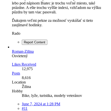
lebo pod nápisom Biatec je trochu voľné miesto, také
prázdne. A ešte trochu vyššie indexi, vzhľadom na výšku
púzdra by tam viac pasovali.
Ďakujem veľmi pekne za možnosť vyskúšať si tieto
zaujímavé hodinky.
Rado
Report Content
Roman-Zilina
Osvietený
Likes Received
12,975
Posts
8,616
Location
Žilina
Hobby
Bike, lyže, turistika, modely veteránov
June 7, 2024 at 1:28 PM
#11