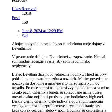
Pokročilý
Likes Received
1,018
Posts
158
June 8, 2024 at 12:29 PM
#14
Ahojte, po tyzdni nosenia by so chcel zhrnut moje dojmy z
Leviathanov.
V prvom rade dakujem Esqueletovi za zapozicanie. Necital
som ziadne recenzie vyssie, aby som nebol nijako
ovplyvneny.
Biatec Levithan dizajnovo jedinecne hodinky. Hned na prvy
pohlad uputaju tvarom puzdra a noziciek. Musim povedat, ze
nozicky su dost dlhe a masivne a to mi zo zaciatku moc
nesadlo. Po case som si na to akosi zvykol a dokonca sa mi to
zacalo pacit. Cifernik a luneta su spracovane na najvyssej
urovni - takto nejako si predstavujem hodinkovy high end.
Leskly cierny cifernik, biele indexy a dobra lumi zarucuju
vysoky kontrast a bezproblemove a rychle odcitanie casu
kedykolvek cez den, alebo v noci. Hodinky su celolestene a