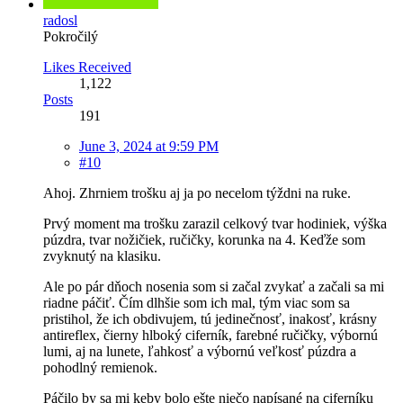
radosl
Pokročilý
Likes Received
1,122
Posts
191
June 3, 2024 at 9:59 PM
#10
Ahoj. Zhrniem trošku aj ja po necelom týždni na ruke.
Prvý moment ma trošku zarazil celkový tvar hodiniek, výška
púzdra, tvar nožičiek, ručičky, korunka na 4. Keďže som
zvyknutý na klasiku.
Ale po pár dňoch nosenia som si začal zvykať a začali sa mi
riadne páčiť. Čím dlhšie som ich mal, tým viac som sa
pristihol, že ich obdivujem, tú jedinečnosť, inakosť, krásny
antireflex, čierny hlboký ciferník, farebné ručičky, výbornú
lumi, aj na lunete, ľahkosť a výbornú veľkosť púzdra a
pohodlný remienok.
Páčilo by sa mi keby bolo ešte niečo napísané na ciferníku