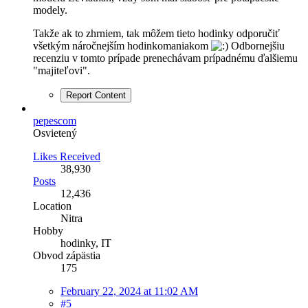
modely.
Takže ak to zhrniem, tak môžem tieto hodinky odporučiť
všetkým náročnejším hodinkomaniakom
Odbornejšiu
recenziu v tomto prípade prenechávam prípadnému ďalšiemu
"majiteľovi".
Report Content
pepescom
Osvietený
Likes Received
38,930
Posts
12,436
Location
Nitra
Hobby
hodinky, IT
Obvod zápästia
175
February 22, 2024 at 11:02 AM
#5