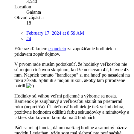
3,540
Location
Galanta
Obvod zápästia
18
February 17, 2024 at 8:59 AM
#4
Ešte raz ďakujem
esqueleto
za zapožičanie hodiniek a
pridávam zopár dojmov.
V prvom rade musím podotknúť, že hodinky veľkosťou nie
sú mojou cieľovou skupinou, keďže nosievam 42, hlavne 43
mm. Napriek tomuto "handicapu" si ma hneď po nasadení na
ruku získali. Splinuli s mojou rukou, akoby tam prirodzene
patrili
Hodinky sú váhou veľmi príjemné a výborne sa nosia.
Ramienok je zaujímavý a veľkosťou akurát na priemernú
ruku (nepretŕča). Čitateľnosť hodiniek je tiež veľmi dobrá,
pozitívne hodnotím odlišnú farbu sekundovky a minútovky a
taktiež skutkovaciu korunku na 4 hodinách.
Páči sa mi aj luneta, dátum na 6-tej hodine a samotný názov
modelu Leviathan, vždy som mal slabosť pre potápačské