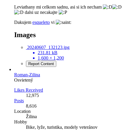
Leviathany mi celkom sadnu, asi si ich necham
dalsi uz necakajte
Dakujem
esqueleto
vi
Images
20240607_132123.jpg
231.81 kB
1,600 × 1,200
Report Content
Roman-Zilina
Osvietený
Likes Received
12,975
Posts
8,616
Location
Žilina
Hobby
Bike, lyže, turistika, modely veteránov