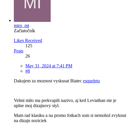
miro_mt
Začiatočník
Likes Received
125
Posts
26
May 31, 2024 at 7:41 PM
#8
Dakujem za moznost vyskusat Biatec
esqueleto
Velmi milo ma prekvapili nazivo, aj ked Leviathan nie je
uplne moj dizajnovy styl.
Mam rad klasiku a na promo fotkach som si nemohol zvyknut
na dizajn noziciek