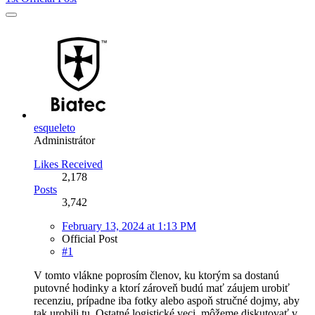
esqueleto
Administrátor
Likes Received
2,178
Posts
3,742
February 13, 2024 at 1:13 PM
Official Post
#1
V tomto vlákne poprosím členov, ku ktorým sa dostanú
putovné hodinky a ktorí zároveň budú mať záujem urobiť
recenziu, prípadne iba fotky alebo aspoň stručné dojmy, aby
tak urobili tu. Ostatné logistické veci, môžeme diskutovať v