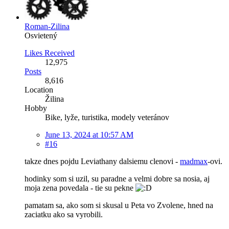
Roman-Zilina
Osvietený
Likes Received
12,975
Posts
8,616
Location
Žilina
Hobby
Bike, lyže, turistika, modely veteránov
June 13, 2024 at 10:57 AM
#16
takze dnes pojdu Leviathany dalsiemu clenovi -
madmax
-ovi.
hodinky som si uzil, su paradne a velmi dobre sa nosia, aj
moja zena povedala - tie su pekne
pamatam sa, ako som si skusal u Peta vo Zvolene, hned na
zaciatku ako sa vyrobili.