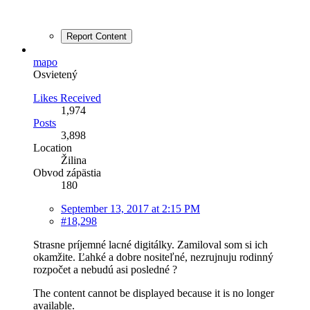
Report Content
mapo
Osvietený
Likes Received
1,974
Posts
3,898
Location
Žilina
Obvod zápästia
180
September 13, 2017 at 2:15 PM
#18,298
Strasne príjemné lacné digitálky. Zamiloval som si ich
okamžite. Ľahké a dobre nositeľné, nezrujnuju rodinný
rozpočet a nebudú asi posledné ?
The content cannot be displayed because it is no longer
available.