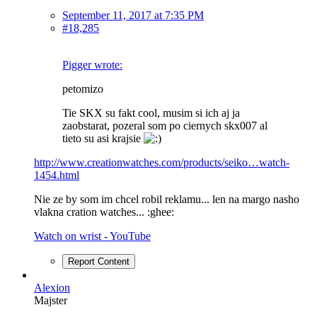
September 11, 2017 at 7:35 PM
#18,285
Pigger wrote:
petomizo
Tie SKX su fakt cool, musim si ich aj ja
zaobstarat, pozeral som po ciernych skx007 al
tieto su asi krajsie
http://www.creationwatches.com/products/seiko…watch-
1454.html
Nie ze by som im chcel robil reklamu... len na margo nasho
vlakna cration watches... :ghee:
Watch on wrist - YouTube
Report Content
Alexion
Majster