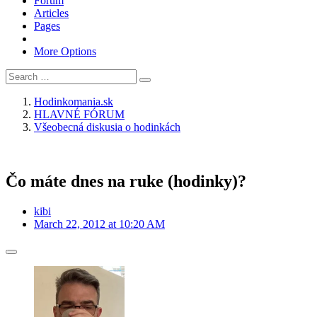
Forum
Articles
Pages
More Options
Hodinkomania.sk
HLAVNÉ FÓRUM
Všeobecná diskusia o hodinkách
Čo máte dnes na ruke (hodinky)?
kibi
March 22, 2012 at 10:20 AM