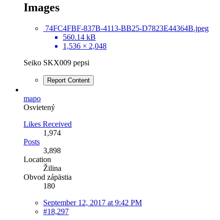
Images
74FC4FBF-837B-4113-BB25-D7823E44364B.jpeg
560.14 kB
1,536 × 2,048
Seiko SKX009 pepsi
Report Content
mapo
Osvietený
Likes Received
1,974
Posts
3,898
Location
Žilina
Obvod zápästia
180
September 12, 2017 at 9:42 PM
#18,297