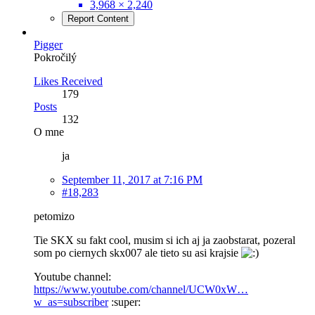
3,968 × 2,240
Report Content
Pigger
Pokročilý
Likes Received
179
Posts
132
O mne
ja
September 11, 2017 at 7:16 PM
#18,283
petomizo
Tie SKX su fakt cool, musim si ich aj ja zaobstarat, pozeral
som po ciernych skx007 ale tieto su asi krajsie
Youtube channel:
https://www.youtube.com/channel/UCW0xW…
w_as=subscriber
:super: