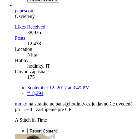
pepescom
Osvietený
Likes Received
38,936
Posts
12,438
Location
Nitra
Hobby
hodinky, IT
Obvod zápästia
175
September 12, 2017 at 3:49 PM
#18,294
mmko
na stránke nejpanskehodinky.cz je dávnejšie uvedené
pri Tisell - zastúpenie pre ČR
A Stitch in Time
Report Content