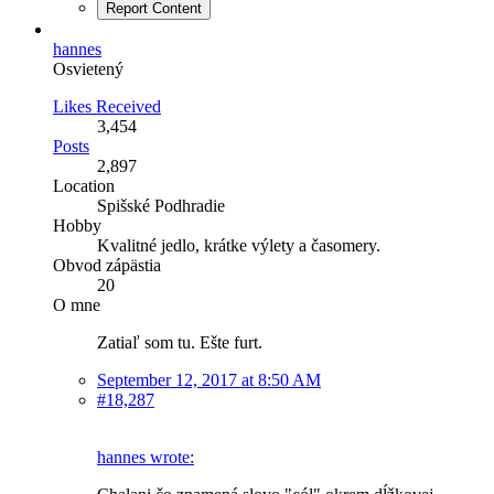
Report Content
hannes
Osvietený
Likes Received
3,454
Posts
2,897
Location
Spišské Podhradie
Hobby
Kvalitné jedlo, krátke výlety a časomery.
Obvod zápästia
20
O mne
Zatiaľ som tu. Ešte furt.
September 12, 2017 at 8:50 AM
#18,287
hannes wrote: