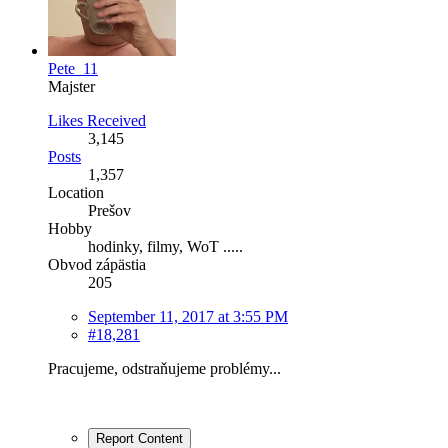
Pete_11
Majster
Likes Received
3,145
Posts
1,357
Location
Prešov
Hobby
hodinky, filmy, WoT .....
Obvod zápästia
205
September 11, 2017 at 3:55 PM
#18,281
Pracujeme, odstraňujeme problémy...
Report Content