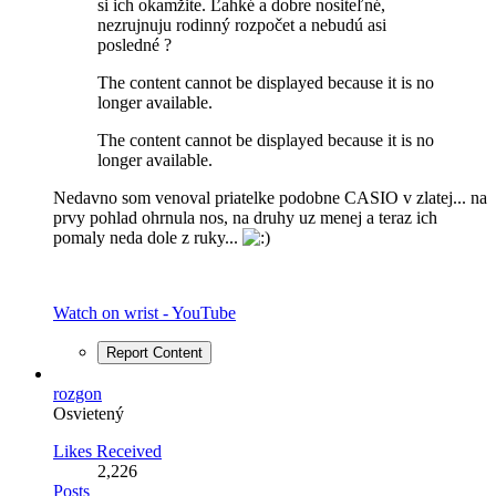
si ich okamžite. Ľahké a dobre nositeľné,
nezrujnuju rodinný rozpočet a nebudú asi
posledné ?
The content cannot be displayed because it is no
longer available.
The content cannot be displayed because it is no
longer available.
Nedavno som venoval priatelke podobne CASIO v zlatej... na
prvy pohlad ohrnula nos, na druhy uz menej a teraz ich
pomaly neda dole z ruky...
Watch on wrist - YouTube
Report Content
rozgon
Osvietený
Likes Received
2,226
Posts