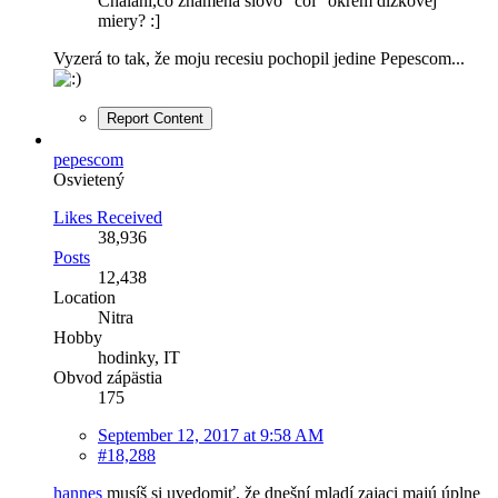
Chalani,čo znamená slovo "cól" okrem dĺžkovej
miery? :]
Vyzerá to tak, že moju recesiu pochopil jedine Pepescom...
Report Content
pepescom
Osvietený
Likes Received
38,936
Posts
12,438
Location
Nitra
Hobby
hodinky, IT
Obvod zápästia
175
September 12, 2017 at 9:58 AM
#18,288
hannes
musíš si uvedomiť, že dnešní mladí zajaci majú úplne