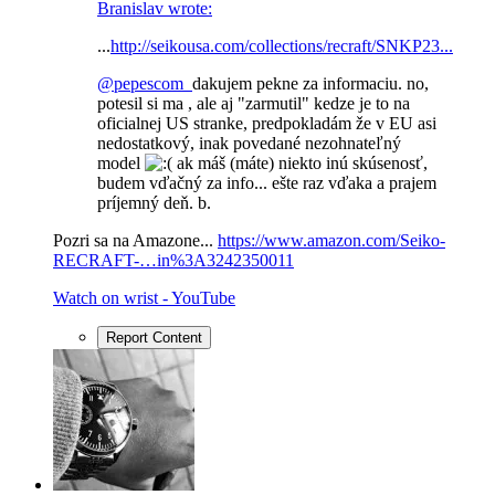
Branislav wrote:
...
http://seikousa.com/collections/recraft/SNKP23...
@pepescom
dakujem pekne za informaciu. no,
potesil si ma , ale aj "zarmutil" kedze je to na
oficialnej US stranke, predpokladám že v EU asi
nedostatkový, inak povedané nezohnateľný
model
ak máš (máte) niekto inú skúsenosť,
budem vďačný za info... ešte raz vďaka a prajem
príjemný deň. b.
Pozri sa na Amazone...
https://www.amazon.com/Seiko-
RECRAFT-…in%3A3242350011
Watch on wrist - YouTube
Report Content