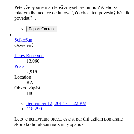
Peter, žeby sme mali lepší zmysel pre humor? Alebo sa
mladým iba nechce dedukovať, čo chcel ten povestný básnik
povedať?...
Report Content
SeikoSan
Osvietený
Likes Received
13,060
Posts
2,919
Location
BA
Obvod zápästia
180
September 12, 2017 at 1:22 PM
#18,290
Leto je nenavratne prec... este si par dni uzijem pomaranc
skor ako ho ulozim na zimny spanok