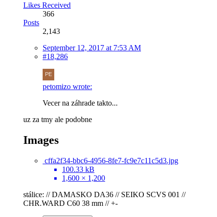
Likes Received
366
Posts
2,143
September 12, 2017 at 7:53 AM
#18,286
petomizo wrote:
Vecer na záhrade takto...
uz za tmy ale podobne
Images
cffa2f34-bbc6-4956-8fe7-fc9e7c11c5d3.jpg
100.33 kB
1,600 × 1,200
stálice: // DAMASKO DA36 // SEIKO SCVS 001 //
CHR.WARD C60 38 mm // +-