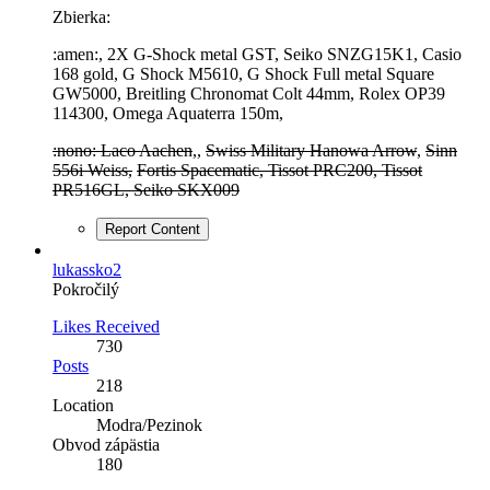
Zbierka:
:amen:, 2X G-Shock metal GST, Seiko SNZG15K1, Casio
168 gold, G Shock M5610, G Shock Full metal Square
GW5000, Breitling Chronomat Colt 44mm, Rolex OP39
114300, Omega Aquaterra 150m,
:nono: Laco Aachen
,,
Swiss Military Hanowa Arrow
,
Sinn
556i Weiss,
Fortis Spacematic, Tissot PRC200, Tissot
PR516GL, Seiko SKX009
Report Content
lukassko2
Pokročilý
Likes Received
730
Posts
218
Location
Modra/Pezinok
Obvod zápästia
180