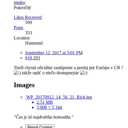
mmko
Pokročilý
Likes Received
599
Posts
353
Location
Humenné
September 12, 2017 at 3:01 PM
#18,293
Tisell chystá oficiálne zastúpenie a predaj pre Európu v CR !
takže opäť o niečo dostupnejsie
Images
WP_20170912_14_56_21_Rich.jpg
2.51 MB
3,008 × 5,344
"Čas je tá najdrahšia komodita."
Report Content