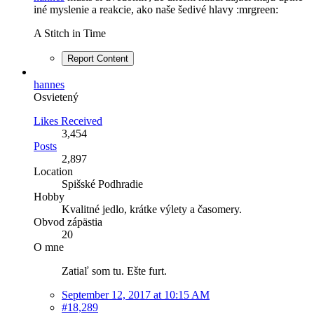
iné myslenie a reakcie, ako naše šedivé hlavy :mrgreen:
A Stitch in Time
Report Content
hannes
Osvietený
Likes Received
3,454
Posts
2,897
Location
Spišské Podhradie
Hobby
Kvalitné jedlo, krátke výlety a časomery.
Obvod zápästia
20
O mne
Zatiaľ som tu. Ešte furt.
September 12, 2017 at 10:15 AM
#18,289