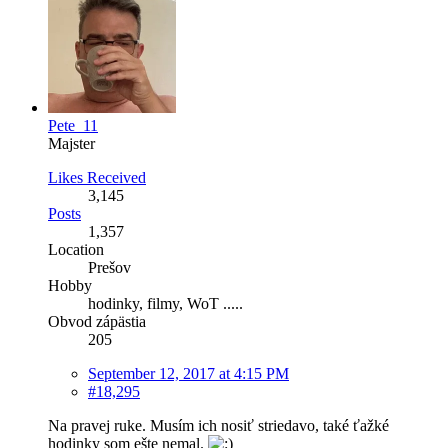
Pete_11
Majster
Likes Received
3,145
Posts
1,357
Location
Prešov
Hobby
hodinky, filmy, WoT .....
Obvod zápästia
205
September 12, 2017 at 4:15 PM
#18,295
Na pravej ruke. Musím ich nosiť striedavo, také ťažké
hodinky som ešte nemal.