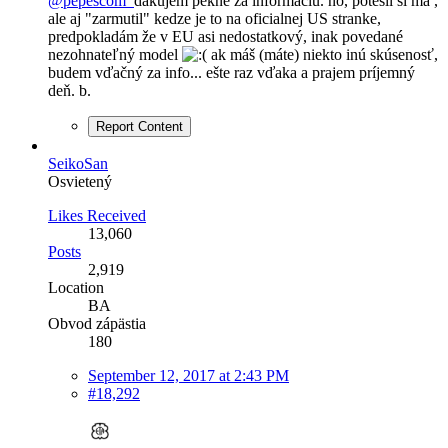
@pepescom
dakujem pekne za informaciu. no, potesil si ma ,
ale aj "zarmutil" kedze je to na oficialnej US stranke,
predpokladám že v EU asi nedostatkový, inak povedané
nezohnateľný model
ak máš (máte) niekto inú skúsenosť,
budem vďačný za info... ešte raz vďaka a prajem príjemný
deň. b.
Report Content
SeikoSan
Osvietený
Likes Received
13,060
Posts
2,919
Location
BA
Obvod zápästia
180
September 12, 2017 at 2:43 PM
#18,292