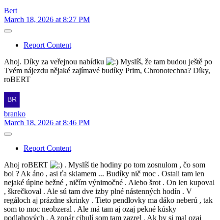
Bert
March 18, 2026 at 8:27 PM
Report Content
Ahoj. Díky za veřejnou nabídku
Myslíš, že tam budou ještě po
Tvém nájezdu nějaké zajímavé budíky Prim, Chronotechna? Díky,
roBERT
branko
March 18, 2026 at 8:46 PM
Report Content
Ahoj roBERT
. Myslíš tie hodiny po tom zosnulom , čo som
bol ? Ak áno , asi ťa sklamem ... Budíky nič moc . Ostali tam len
nejaké úplne bežné , ničím výnimočné . Alebo šrot . On len kupoval
, škrečkoval . Ale sú tam dve izby plné nástenných hodín . V
regáloch aj prázdne skrinky . Tieto pendlovky ma dáko neberú , tak
som to moc neobzeral . Ale má tam aj ozaj pekné kúsky
podlahových . A zopár cibulí som tam zazrel . Ak by si mal ozaj