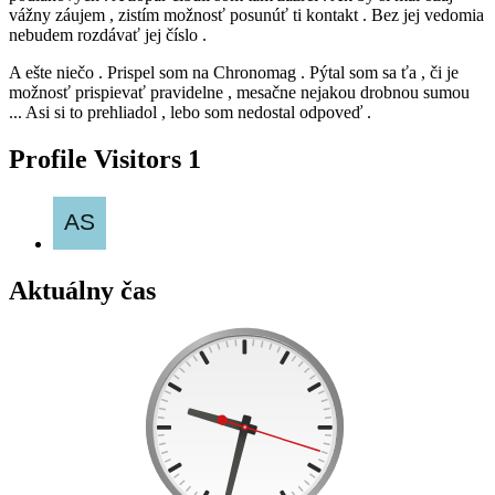
vážny záujem , zistím možnosť posunúť ti kontakt . Bez jej vedomia
nebudem rozdávať jej číslo .
A ešte niečo . Prispel som na Chronomag . Pýtal som sa ťa , či je
možnosť prispievať pravidelne , mesačne nejakou drobnou sumou
... Asi si to prehliadol , lebo som nedostal odpoveď .
Profile Visitors
1
Aktuálny čas