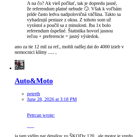
A na čo? Ak vieš počítať, tak je dopredu jasné,
že referendum platné nebude 🙄. Však k voľbám
príde často ledva nadpolovičná väčšina. Takto sa
vyhadzujú peniaze z okna. Z tohoto som už
vyrástol a poučil sa z minulosti. Iba 1x bolo
referendum úspešné. Štatistika hovorí jasnou
rečou + preferencie = jasný výsledok.
ano za tie 12 mil za ref., mohli radšej dat do 4000 izieb v
nemocnici klímy ..... ,
Auto&Moto
peterth
June 28, 2026 at 3:18 PM
Petrcan wrote:
ja tam vidím par detailov zo ŠKODy 120 , ale motor je vredu