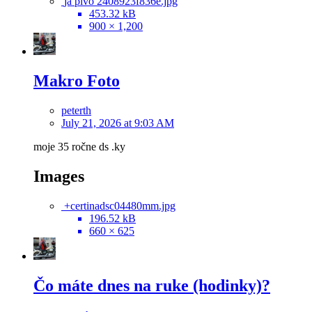
ja pivo 2408923f836e.jpg
453.32 kB
900 × 1,200
Makro Foto
peterth
July 21, 2026 at 9:03 AM
moje 35 ročne ds .ky
Images
+certinadsc04480mm.jpg
196.52 kB
660 × 625
Čo máte dnes na ruke (hodinky)?