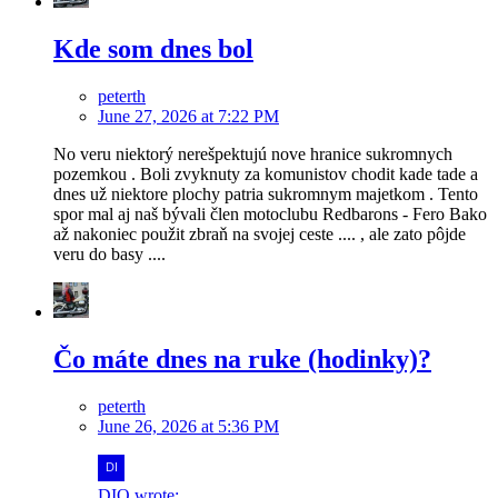
Kde som dnes bol
peterth
June 27, 2026 at 7:22 PM
No veru niektorý nerešpektujú nove hranice sukromnych
pozemkou . Boli zvyknuty za komunistov chodit kade tade a
dnes už niektore plochy patria sukromnym majetkom . Tento
spor mal aj naš bývali člen motoclubu Redbarons - Fero Bako
až nakoniec použit zbraň na svojej ceste .... , ale zato pôjde
veru do basy ....
Čo máte dnes na ruke (hodinky)?
peterth
June 26, 2026 at 5:36 PM
DIO wrote: