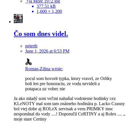
+ja More 1972.jpg
377.51 kB
1,600 × 1,200
Čo som dnes videl.
peterth
June 1, 2026 at 6:53 PM
Roman-Zilina wrote:
pocul som hovorit typka, ktory vravel, ze Orliky
boli len pre honoraciu, ze vodu nevideli a
potapaca uz vobec nie
Ja ako mladý som veľmi nahaňal vodotesne hodinky cez
KLeNOTY mal som tam známeho hodinára p. Lacko Czasny
bol vtej dobe aj ROLeX servisak a veru PRIMKY moc
nespomínal do vody ....! Doporučil CeRTINY a aj Rolex .... ,,
moje stare Certiny