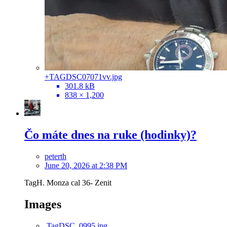
+TAGDSC07071vv.jpg
301.8 kB
838 × 1,200
Čo máte dnes na ruke (hodinky)?
peterth
June 20, 2026 at 2:38 PM
TagH. Monza cal 36- Zenit
Images
TagDSC_0995.jpg