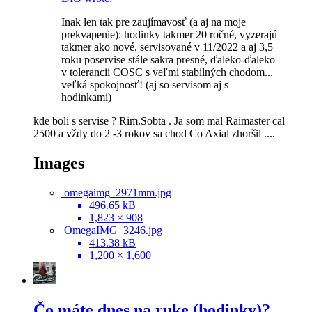
Inak len tak pre zaujímavosť (a aj na moje
prekvapenie): hodinky takmer 20 ročné, vyzerajú
takmer ako nové, servisované v 11/2022 a aj 3,5
roku poservise stále sakra presné, ďaleko-ďaleko
v tolerancii COSC s veľmi stabilných chodom...
veľká spokojnosť! (aj so servisom aj s
hodinkami)
kde boli s servise ? Rim.Sobta . Ja som mal Raimaster cal
2500 a vždy do 2 -3 rokov sa chod Co Axial zhoršil ....
Images
omegaimg_2971mm.jpg
496.65 kB
1,823 × 908
OmegaIMG_3246.jpg
413.38 kB
1,200 × 1,600
Čo máte dnes na ruke (hodinky)?