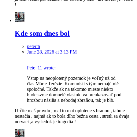
!
Kde som dnes bol
peterth
June 28, 2026 at 3:13 PM
Pete_11 wrote:
Vstup na neoplotený pozemok je voľný už od
čias Márie Terézie. Komunisti s tým nemajú nič
spoločné. Takže ak na takomto mieste niekto
bude svoje domnelé vlastníctva preukazovať pod
hrozbou násilia a nebodaj zbraňou, tak je blb.
Určite maš pravdu , mal to mat oplotene s branou , tabule
nestačia , najmä ak to bola dlho bežna cesta , stretli sa dvaja
nervaci ,a vysledok je tragedia !