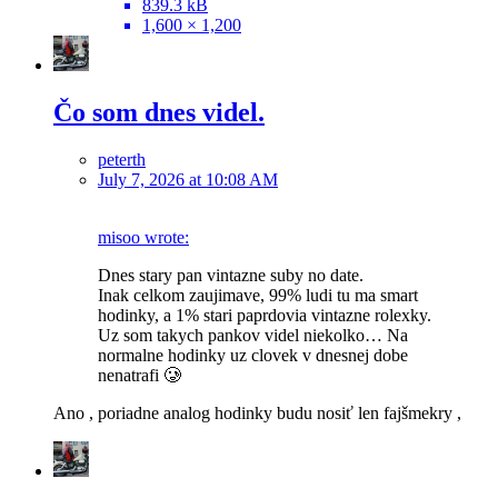
839.3 kB
1,600 × 1,200
Čo som dnes videl.
peterth
July 7, 2026 at 10:08 AM
misoo wrote:
Dnes stary pan vintazne suby no date.
Inak celkom zaujimave, 99% ludi tu ma smart
hodinky, a 1% stari paprdovia vintazne rolexky.
Uz som takych pankov videl niekolko… Na
normalne hodinky uz clovek v dnesnej dobe
nenatrafi 🥲
Ano , poriadne analog hodinky budu nosiť len fajšmekry ,