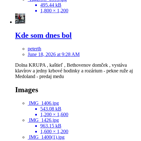
495.44 kB
1,800 × 1,200
Kde som dnes bol
peterth
June 18, 2026 at 9:28 AM
Dolna KRUPA , kaštieľ , Bethovenov domček , vystáva
klavírov a jedny krbové hodinky a rozárium - pekne ruže aj
Medoland - predaj medu
Images
IMG_1406.jpg
543.08 kB
1,200 × 1,600
IMG_1426.jpg
963.15 kB
1,600 × 1,200
IMG_1400(1).jpg