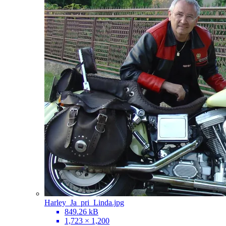
Harley_Ja_pri_Linda.jpg
849.26 kB
1,723 × 1,200