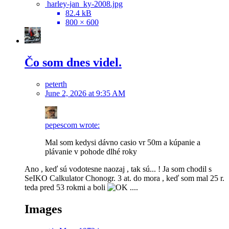
harley-jan_ky-2008.jpg
82.4 kB
800 × 600
Čo som dnes videl.
peterth
June 2, 2026 at 9:35 AM
pepescom wrote:
Mal som kedysi dávno casio vr 50m a kúpanie a
plávanie v pohode dlhé roky
Ano , keď sú vodotesne naozaj , tak sú... ! Ja som chodil s
SeIKO Calkulator Chonogr. 3 at. do mora , keď som mal 25 r.
teda pred 53 rokmi a boli
....
Images