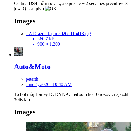
Certina DS4 nič moc ....., ale presne + 2 sec. mes precidrive 8
jew, Q, - aj pivo
Images
JA Draždiak jun.2026 af15413.jpg
360.7 kB
900 × 1,200
Auto&Moto
peterth
June 4, 2026 at 9:40 AM
To bol môj Harley D. DYNA, mal som ho 10 rokov , najazdil
30tis km
Images