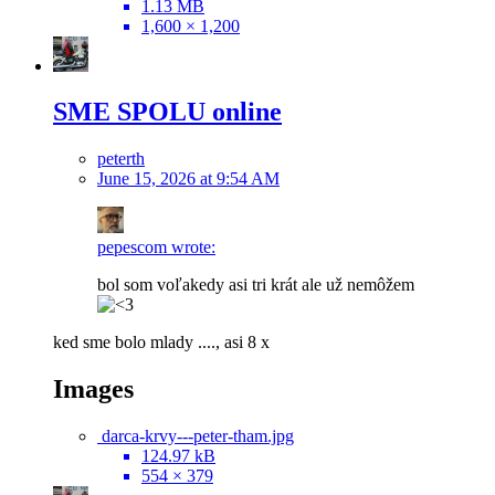
1.13 MB
1,600 × 1,200
SME SPOLU online
peterth
June 15, 2026 at 9:54 AM
pepescom wrote:
bol som voľakedy asi tri krát ale už nemôžem
ked sme bolo mlady ...., asi 8 x
Images
darca-krvy---peter-tham.jpg
124.97 kB
554 × 379