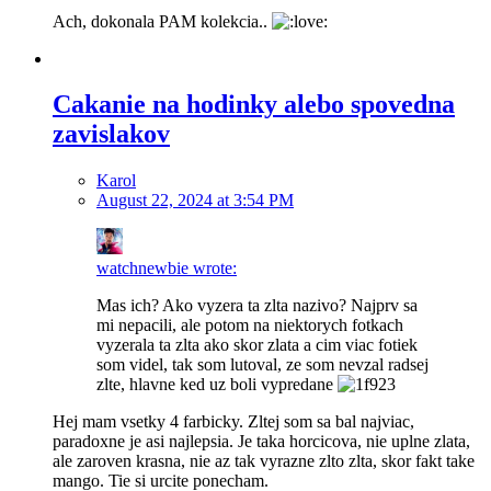
Ach, dokonala PAM kolekcia..
Cakanie na hodinky alebo spovedna
zavislakov
Karol
August 22, 2024 at 3:54 PM
watchnewbie wrote:
Mas ich? Ako vyzera ta zlta nazivo? Najprv sa
mi nepacili, ale potom na niektorych fotkach
vyzerala ta zlta ako skor zlata a cim viac fotiek
som videl, tak som lutoval, ze som nevzal radsej
zlte, hlavne ked uz boli vypredane
Hej mam vsetky 4 farbicky. Zltej som sa bal najviac,
paradoxne je asi najlepsia. Je taka horcicova, nie uplne zlata,
ale zaroven krasna, nie az tak vyrazne zlto zlta, skor fakt take
mango. Tie si urcite ponecham.