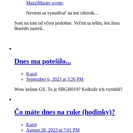
MazziMaster wrote:
Neviem sa vynadívať na ten ciferník...
Som na tom od včera podobne. Veľmi sa teším, len žena
škaredo zazerá..
Dnes ma potešilo...
Karol
September 6, 2023 at 3:26 PM
Wow krásne GS. To je SBGH019? Kolkože ich vyrobili?
Čo máte dnes na ruke (hodinky)?
Karol
August 28, 2023 at 7:01 PM