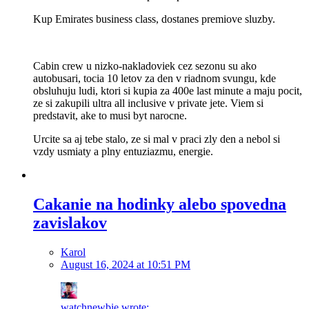
Kup Emirates business class, dostanes premiove sluzby.
Cabin crew u nizko-nakladoviek cez sezonu su ako
autobusari, tocia 10 letov za den v riadnom svungu, kde
obsluhuju ludi, ktori si kupia za 400e last minute a maju pocit,
ze si zakupili ultra all inclusive v private jete. Viem si
predstavit, ake to musi byt narocne.
Urcite sa aj tebe stalo, ze si mal v praci zly den a nebol si
vzdy usmiaty a plny entuziazmu, energie.
Cakanie na hodinky alebo spovedna
zavislakov
Karol
August 16, 2024 at 10:51 PM
watchnewbie wrote: