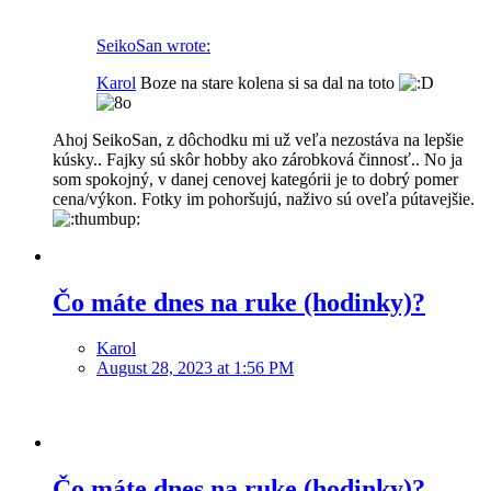
SeikoSan wrote:
Karol
Boze na stare kolena si sa dal na toto
Ahoj SeikoSan, z dôchodku mi už veľa nezostáva na lepšie
kúsky.. Fajky sú skôr hobby ako zárobková činnosť.. No ja
som spokojný, v danej cenovej kategórii je to dobrý pomer
cena/výkon. Fotky im pohoršujú, naživo sú oveľa pútavejšie.
Čo máte dnes na ruke (hodinky)?
Karol
August 28, 2023 at 1:56 PM
Čo máte dnes na ruke (hodinky)?