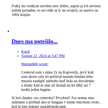
Fotky im vsetkym nerobia moc dobre, aspon ja ich neviem
nafotit poriadne, to asi vidis aj ty na svojich, ze nazivo su
100x krajsie.
Dnes ma potešilo...
Karol
August 22, 2024 at 3:47 PM
Marian666 wrote:
Cestoval som s nima 2x na Kapverdy, prvý krát
som skoro cely let počúval nasratu letusku lebo
musela zastúpiť niekoho keď bola na dovolenke
a druhy krát to sme už dostali na let dlhý asi 7
hodín jednu bagetu.
Si bol charter, cez cestovku? Prvykrat? Asi nemas moc
nalietane a prehlad ako to funguje v tomto leteckom svete..
ked ta toto dokaze nasrdit/prekvapit.