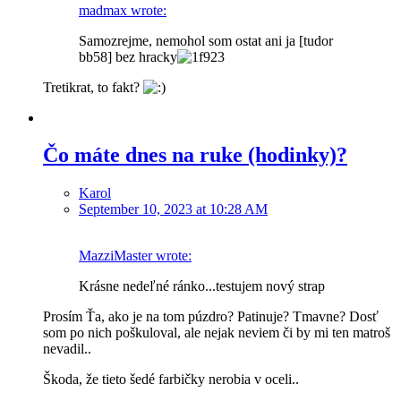
madmax wrote:
Samozrejme, nemohol som ostat ani ja [tudor
bb58] bez hracky
Tretikrat, to fakt?
Čo máte dnes na ruke (hodinky)?
Karol
September 10, 2023 at 10:28 AM
MazziMaster wrote:
Krásne nedeľné ránko...testujem nový strap
Prosím Ťa, ako je na tom púzdro? Patinuje? Tmavne? Dosť
som po nich poškuloval, ale nejak neviem či by mi ten matroš
nevadil..
Škoda, že tieto šedé farbičky nerobia v oceli..