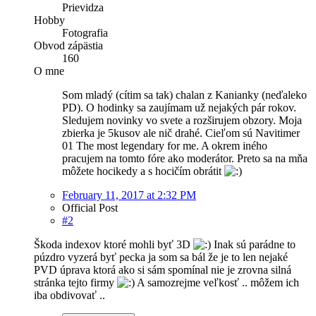
Prievidza
Hobby
Fotografia
Obvod zápästia
160
O mne
Som mladý (cítim sa tak) chalan z Kanianky (neďaleko
PD). O hodinky sa zaujímam už nejakých pár rokov.
Sledujem novinky vo svete a rozširujem obzory. Moja
zbierka je 5kusov ale nič drahé. Cieľom sú Navitimer
01 The most legendary for me. A okrem iného
pracujem na tomto fóre ako moderátor. Preto sa na mňa
môžete hocikedy a s hocičím obrátit
February 11, 2017 at 2:32 PM
Official Post
#2
Škoda indexov ktoré mohli byť 3D
Inak sú parádne to
púzdro vyzerá byť pecka ja som sa bál že je to len nejaké
PVD úprava ktorá ako si sám spomínal nie je zrovna silná
stránka tejto firmy
A samozrejme veľkosť .. môžem ich
iba obdivovať ..