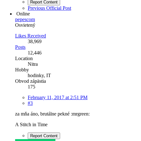
Report Content
Previous Official Post
Online
pepescom
Osvietený
Likes Received
38,969
Posts
12,446
Location
Nitra
Hobby
hodinky, IT
Obvod zápästia
175
February 11, 2017 at 2:51 PM
#3
za mňa áno, brutálne pekné :mrgreen:
A Stitch in Time
Report Content