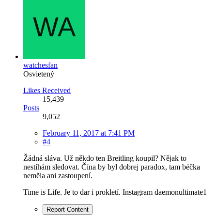
watchesfan
Osvietený
Likes Received
15,439
Posts
9,052
February 11, 2017 at 7:41 PM
#4
Žádná sláva. Už někdo ten Breitling koupil? Nějak to
nestíhám sledovat. Čína by byl dobrej paradox, tam béčka
neměla ani zastoupení.
Time is Life. Je to dar i prokletí. Instagram daemonultimate1
Report Content