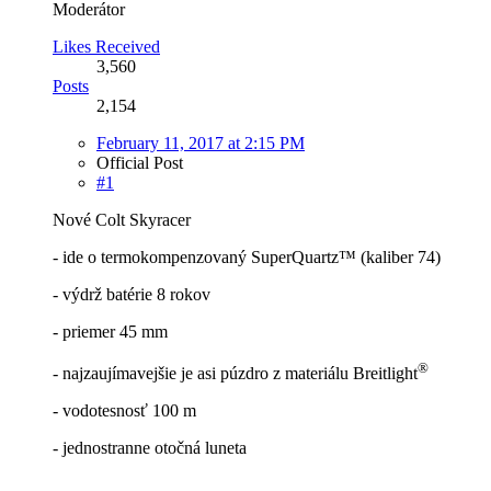
Moderátor
Likes Received
3,560
Posts
2,154
February 11, 2017 at 2:15 PM
Official Post
#1
Nové Colt Skyracer
- ide o termokompenzovaný SuperQuartz™ (kaliber 74)
- výdrž batérie 8 rokov
- priemer 45 mm
®
- najzaujímavejšie je asi púzdro z materiálu Breitlight
- vodotesnosť 100 m
- jednostranne otočná luneta