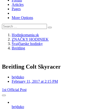
Forum
Articles
Pages
More Options
Hodinkomania.sk
ZNAČKY HODINIEK
Švajčiarske hodinky
Breitling
Breitling Colt Skyracer
bejduko
February 11, 2017 at 2:15 PM
1st Official Post
bejduko