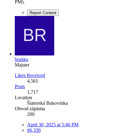
PM
).
Report Content
branko
Majster
Likes Received
4,561
Posts
1,717
Location
Šiatorská Bukovinka
Obvod zápästia
200
April 30, 2025 at 5:46 PM
#6,330