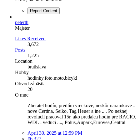
Report Content
peterth
Majster
Likes Received
3,672
Posts
1,225
Location
bratislava
Hobby
hodinky,foto,moto,bicykl
Obvod zápästia
20
O mne
Zberatel hodín, predtím vreckove, neskôr naramkove -
nove Certina, Seiko, Tag Heuer a ine .... Po nežnej
revolucii pracoval 15r. ako predajca hodín pre RACIO,
WDL - veduci ...., Polus,Aupark,Eurovea,Central
April 30, 2025 at 12:59 PM
#6,327