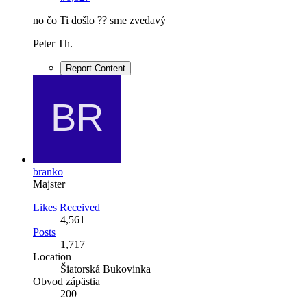
no čo Ti došlo ?? sme zvedavý
Peter Th.
Report Content
branko
Majster
Likes Received
4,561
Posts
1,717
Location
Šiatorská Bukovinka
Obvod zápästia
200