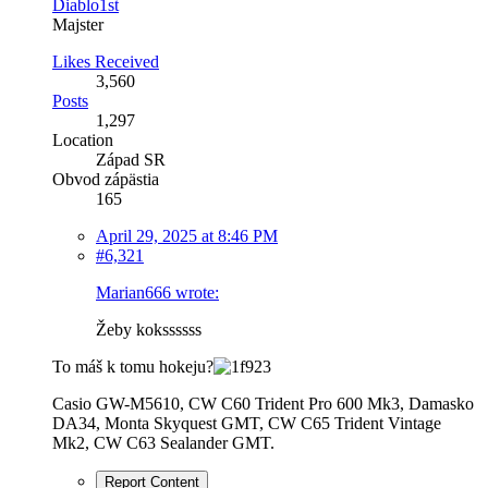
Diablo1st
Majster
Likes Received
3,560
Posts
1,297
Location
Západ SR
Obvod zápästia
165
April 29, 2025 at 8:46 PM
#6,321
Marian666 wrote:
Žeby kokssssss
To máš k tomu hokeju?
Casio GW-M5610, CW C60 Trident Pro 600 Mk3, Damasko
DA34, Monta Skyquest GMT, CW C65 Trident Vintage
Mk2, CW C63 Sealander GMT.
Report Content