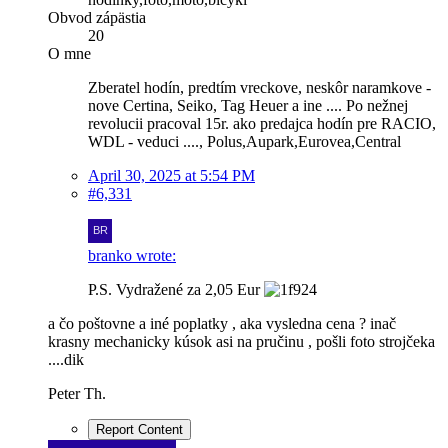
Obvod zápästia
20
O mne
Zberatel hodín, predtím vreckove, neskôr naramkove -
nove Certina, Seiko, Tag Heuer a ine .... Po nežnej
revolucii pracoval 15r. ako predajca hodín pre RACIO,
WDL - veduci ...., Polus,Aupark,Eurovea,Central
April 30, 2025 at 5:54 PM
#6,331
branko wrote:
P.S. Vydražené za 2,05 Eur
a čo poštovne a iné poplatky , aka vysledna cena ? inač
krasny mechanicky kúsok asi na pručinu , pošli foto strojčeka
....dik
Peter Th.
Report Content