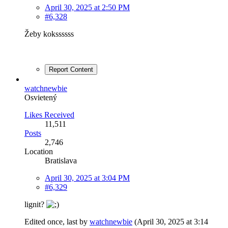
April 30, 2025 at 2:50 PM
#6,328
Žeby kokssssss
Report Content
watchnewbie
Osvietený
Likes Received
11,511
Posts
2,746
Location
Bratislava
April 30, 2025 at 3:04 PM
#6,329
lignit?
Edited once, last by
watchnewbie
(
April 30, 2025 at 3:14