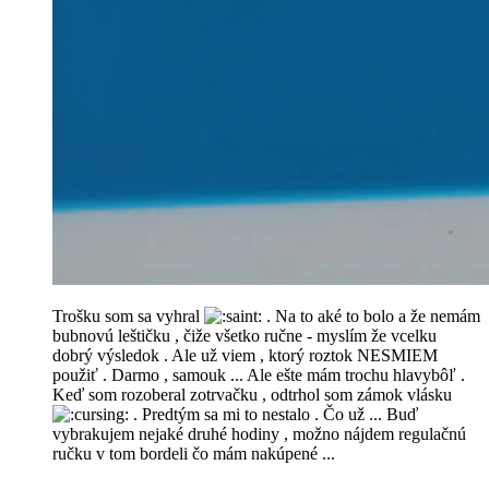
Trošku som sa vyhral
. Na to aké to bolo a že nemám
bubnovú leštičku , čiže všetko ručne - myslím že vcelku
dobrý výsledok . Ale už viem , ktorý roztok NESMIEM
použiť . Darmo , samouk ... Ale ešte mám trochu hlavybôľ .
Keď som rozoberal zotrvačku , odtrhol som zámok vlásku
. Predtým sa mi to nestalo . Čo už ... Buď
vybrakujem nejaké druhé hodiny , možno nájdem regulačnú
ručku v tom bordeli čo mám nakúpené ...