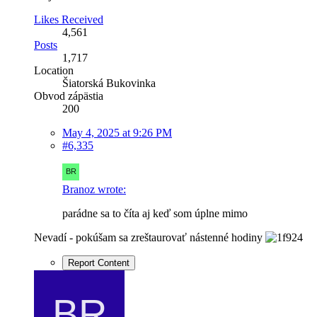
Likes Received
4,561
Posts
1,717
Location
Šiatorská Bukovinka
Obvod zápästia
200
May 4, 2025 at 9:26 PM
#6,335
Branoz wrote:
parádne sa to číta aj keď som úplne mimo
Nevadí - pokúšam sa zreštaurovať nástenné hodiny
Report Content