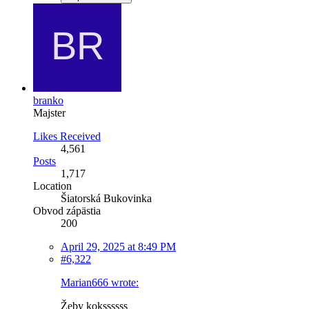
branko
Majster
Likes Received
4,561
Posts
1,717
Location
Šiatorská Bukovinka
Obvod zápästia
200
April 29, 2025 at 8:49 PM
#6,322
Marian666 wrote:
Žeby kokssssss