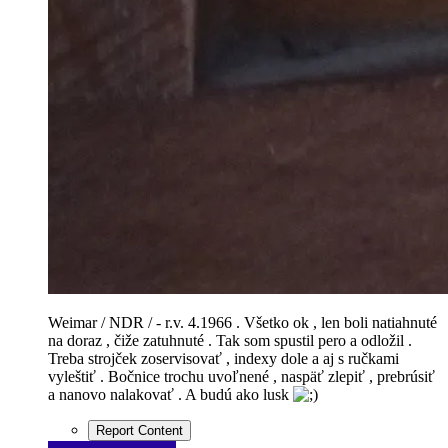
Weimar / NDR / - r.v. 4.1966 . Všetko ok , len boli natiahnuté
na doraz , čiže zatuhnuté . Tak som spustil pero a odložil .
Treba strojček zoservisovať , indexy dole a aj s ručkami
vyleštiť . Bočnice trochu uvoľnené , naspäť zlepiť , prebrúsiť
a nanovo nalakovať . A budú ako lusk
Report Content