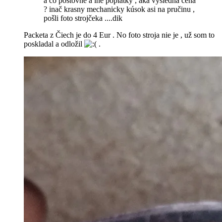
a čo poštovne a iné poplatky , aka vysledna cena
? inač krasny mechanicky kúsok asi na pručinu ,
pošli foto strojčeka ....dik
Packeta z Čiech je do 4 Eur . No foto stroja nie je , už som to
poskladal a odložil
.