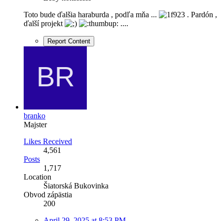
Toto bude ďalšia haraburda , podľa mňa ...
. Pardón ,
ďalší projekt
....
Report Content
branko
Majster
Likes Received
4,561
Posts
1,717
Location
Šiatorská Bukovinka
Obvod zápästia
200
April 29, 2025 at 8:53 PM