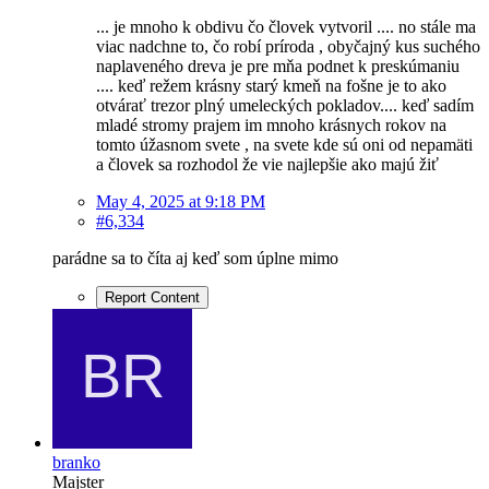
... je mnoho k obdivu čo človek vytvoril .... no stále ma
viac nadchne to, čo robí príroda , obyčajný kus suchého
naplaveného dreva je pre mňa podnet k preskúmaniu
.... keď režem krásny starý kmeň na fošne je to ako
otvárať trezor plný umeleckých pokladov.... keď sadím
mladé stromy prajem im mnoho krásnych rokov na
tomto úžasnom svete , na svete kde sú oni od nepamäti
a človek sa rozhodol že vie najlepšie ako majú žiť
May 4, 2025 at 9:18 PM
#6,334
parádne sa to číta aj keď som úplne mimo
Report Content
branko
Majster