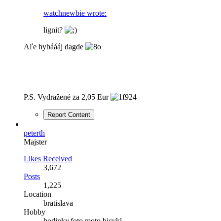
watchnewbie wrote:
lignit?
Aľe hybáááj dagde
P.S. Vydražené za 2,05 Eur
Report Content
peterth
Majster
Likes Received
3,672
Posts
1,225
Location
bratislava
Hobby
hodinky,foto,moto,bicykl