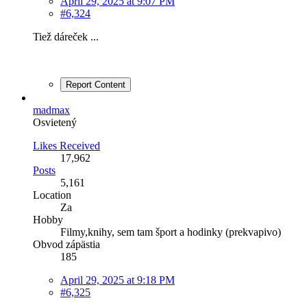
April 29, 2025 at 9:07 PM
#6,324
Tiež dáreček ...
Report Content
madmax
Osvietený
Likes Received
17,962
Posts
5,161
Location
Za
Hobby
Filmy,knihy, sem tam šport a hodinky (prekvapivo)
Obvod zápästia
185
April 29, 2025 at 9:18 PM
#6,325