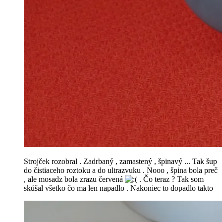
Strojček rozobral . Zadrbaný , zamastený , špinavý ... Tak šup
do čistiaceho roztoku a do ultrazvuku . Nooo , špina bola preč
, ale mosadz bola zrazu červená
. Čo teraz ? Tak som
skúšal všetko čo ma len napadlo . Nakoniec to dopadlo takto