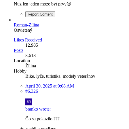
Nuz len jeden moze byt prvy😉
Report Content
Roman-Zilina
Osvietený
Likes Received
12,985
Posts
8,618
Location
Žilina
Hobby
Bike, lyže, turistika, modely veteránov
April 30, 2025 at 9:08 AM
#6,326
branko wrote:
Čo sa pokazilo ???
... nic, rachli v predlzeni