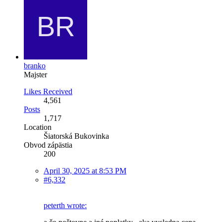
branko
Majster
Likes Received
4,561
Posts
1,717
Location
Šiatorská Bukovinka
Obvod zápästia
200
April 30, 2025 at 8:53 PM
#6,332
peterth wrote: