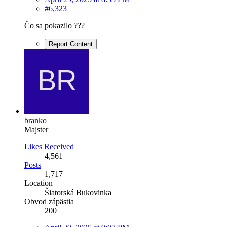
#6,323
Čo sa pokazilo ???
Report Content
branko
Majster
Likes Received
4,561
Posts
1,717
Location
Šiatorská Bukovinka
Obvod zápästia
200