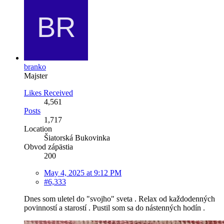
branko
Majster
Likes Received
4,561
Posts
1,717
Location
Šiatorská Bukovinka
Obvod zápästia
200
May 4, 2025 at 9:12 PM
#6,333
Dnes som uletel do "svojho" sveta . Relax od každodenných
povinností a starostí . Pustil som sa do nástenných hodín .