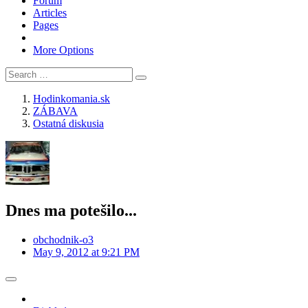
Forum
Articles
Pages
More Options
Hodinkomania.sk
ZÁBAVA
Ostatná diskusia
Dnes ma potešilo...
obchodnik-o3
May 9, 2012 at 9:21 PM