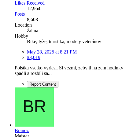
Likes Received
12,964
Posts
8,608
Location
Žilina
Hobby
Bike, lyže, turistika, modely veteránov
May 28, 2025 at 8:21 PM
#3,019
Poistka vsetko vyriesi. Si vezmi, zeby ti na zem hodinky
spadli a rozbili sa...
Report Content
Branoz
Majster