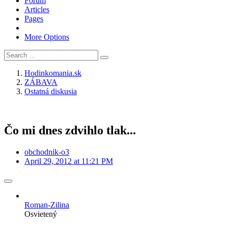
Forum
Articles
Pages
More Options
Hodinkomania.sk
ZÁBAVA
Ostatná diskusia
Čo mi dnes zdvihlo tlak...
obchodnik-o3
April 29, 2012 at 11:21 PM
Roman-Zilina
Osvietený