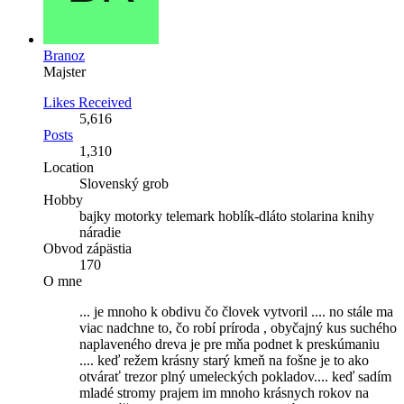
Branoz
Majster
Likes Received
5,616
Posts
1,310
Location
Slovenský grob
Hobby
bajky motorky telemark hoblík-dláto stolarina knihy
náradie
Obvod zápästia
170
O mne
... je mnoho k obdivu čo človek vytvoril .... no stále ma
viac nadchne to, čo robí príroda , obyčajný kus suchého
naplaveného dreva je pre mňa podnet k preskúmaniu
.... keď režem krásny starý kmeň na fošne je to ako
otvárať trezor plný umeleckých pokladov.... keď sadím
mladé stromy prajem im mnoho krásnych rokov na