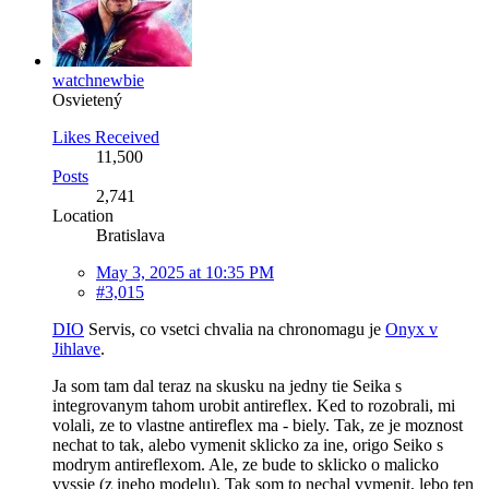
watchnewbie
Osvietený
Likes Received
11,500
Posts
2,741
Location
Bratislava
May 3, 2025 at 10:35 PM
#3,015
DIO
Servis, co vsetci chvalia na chronomagu je
Onyx v
Jihlave
.
Ja som tam dal teraz na skusku na jedny tie Seika s
integrovanym tahom urobit antireflex. Ked to rozobrali, mi
volali, ze to vlastne antireflex ma - biely. Tak, ze je moznost
nechat to tak, alebo vymenit sklicko za ine, origo Seiko s
modrym antireflexom. Ale, ze bude to sklicko o malicko
vyssie (z ineho modelu). Tak som to nechal vymenit, lebo ten