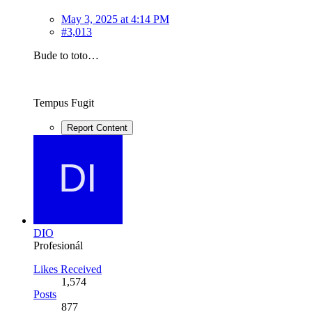
May 3, 2025 at 4:14 PM
#3,013
Bude to toto…
Tempus Fugit
Report Content
DIO
Profesionál
Likes Received
1,574
Posts
877