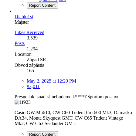
Report Content
Diablo1st
Majster
Likes Received
3,539
Posts
1,294
Location
Západ SR
Obvod zápästia
165
May 2, 2025 at 12:20 PM
#3,011
Presne tak, snáď si nebudeme k****ť športom postavu
Casio GW-M5610, CW C60 Trident Pro 600 Mk3, Damasko
DA34, Monta Skyquest GMT, CW C65 Trident Vintage
Mk2, CW C63 Sealander GMT.
Report Content