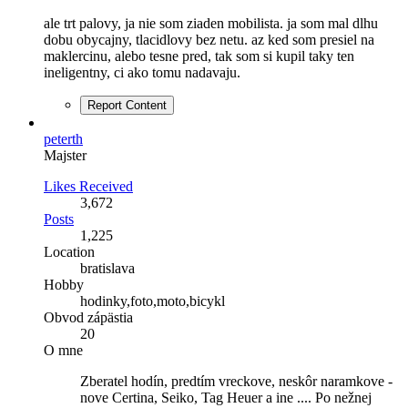
ale trt palovy, ja nie som ziaden mobilista. ja som mal dlhu
dobu obycajny, tlacidlovy bez netu. az ked som presiel na
maklercinu, alebo tesne pred, tak som si kupil taky ten
ineligentny, ci ako tomu nadavaju.
Report Content
peterth
Majster
Likes Received
3,672
Posts
1,225
Location
bratislava
Hobby
hodinky,foto,moto,bicykl
Obvod zápästia
20
O mne
Zberatel hodín, predtím vreckove, neskôr naramkove -
nove Certina, Seiko, Tag Heuer a ine .... Po nežnej