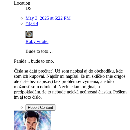
Location
DS
May 3, 2025 at 6:22 PM
#3,014
Roby wrote:
Bude to toto…
Paráda... bude to ono.
Čísla sa dajú prečítať. Už som napísal aj do obchodíku, kde
som ich kupoval. Najsôr mi napísal, že mi sklíčko (nie origoš,
ale čisté bez nápisov) bez problémov vymenia, ale túto
možnosť som odmietol. Nech je tam original, a
predpokladám, že to nebude nejeká neúnosná čiastka. Pošlem
im aj toto číslo.
Report Content