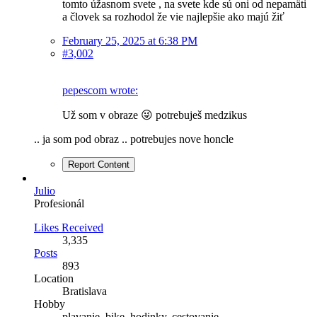
tomto úžasnom svete , na svete kde sú oni od nepamäti
a človek sa rozhodol že vie najlepšie ako majú žiť
February 25, 2025 at 6:38 PM
#3,002
pepescom wrote:
Už som v obraze 😜 potrebuješ medzikus
.. ja som pod obraz .. potrebujes nove honcle
Report Content
Julio
Profesionál
Likes Received
3,335
Posts
893
Location
Bratislava
Hobby
plavanie, bike, hodinky, cestovanie....