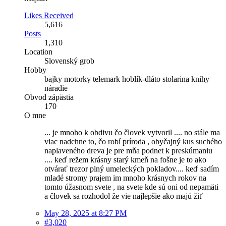
Likes Received
5,616
Posts
1,310
Location
Slovenský grob
Hobby
bajky motorky telemark hoblík-dláto stolarina knihy
náradie
Obvod zápästia
170
O mne
... je mnoho k obdivu čo človek vytvoril .... no stále ma
viac nadchne to, čo robí príroda , obyčajný kus suchého
naplaveného dreva je pre mňa podnet k preskúmaniu
.... keď režem krásny starý kmeň na fošne je to ako
otvárať trezor plný umeleckých pokladov.... keď sadím
mladé stromy prajem im mnoho krásnych rokov na
tomto úžasnom svete , na svete kde sú oni od nepamäti
a človek sa rozhodol že vie najlepšie ako majú žiť
May 28, 2025 at 8:27 PM
#3,020