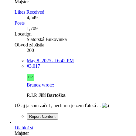
Majster
Likes Received
4,549
Posts
1,709
Location
Šiatorská Bukovinka
Obvod zápästia
200
May 8, 2025 at 6:42 PM
#3,017
Branoz wrote:
R.I.P.
Jiří Bartoška
Už aj ja som začul , nech mu je zem ľahká ...
Report Content
Diablo1st
Majster