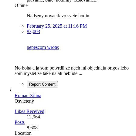
O mne
Nadseny novacik vo svete hodin
February 25, 2025 at 11:16 PM
#3,003
pepescom wrote:
No boha a ja som potvrdil ze nech mi objednaju origos lebo
som myslel ze take na ali nebude....
Report Content
Roman-Zilina
Osvietený
Likes Received
12,964
Posts
8,608
Location