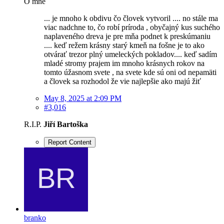
O mne
... je mnoho k obdivu čo človek vytvoril .... no stále ma
viac nadchne to, čo robí príroda , obyčajný kus suchého
naplaveného dreva je pre mňa podnet k preskúmaniu
.... keď režem krásny starý kmeň na fošne je to ako
otvárať trezor plný umeleckých pokladov.... keď sadím
mladé stromy prajem im mnoho krásnych rokov na
tomto úžasnom svete , na svete kde sú oni od nepamäti
a človek sa rozhodol že vie najlepšie ako majú žiť
May 8, 2025 at 2:09 PM
#3,016
R.I.P.
Jiří Bartoška
Report Content
branko