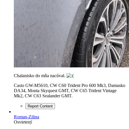
Chalanisko do mňa nacúval.
Casio GW-M5610, CW C60 Trident Pro 600 Mk3, Damasko
DA34, Monta Skyquest GMT, CW C65 Trident Vintage
Mk2, CW C63 Sealander GMT.
Report Content
Roman-Zilina
Osvietený