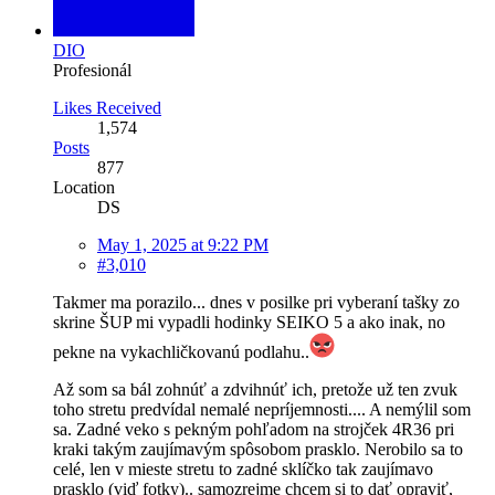
DIO
Profesionál
Likes Received
1,574
Posts
877
Location
DS
May 1, 2025 at 9:22 PM
#3,010
Takmer ma porazilo... dnes v posilke pri vyberaní tašky zo
skrine ŠUP mi vypadli hodinky SEIKO 5 a ako inak, no
pekne na vykachličkovanú podlahu..
Až som sa bál zohnúť a zdvihnúť ich, pretože už ten zvuk
toho stretu predvídal nemalé nepríjemnosti.... A nemýlil som
sa. Zadné veko s pekným pohľadom na strojček 4R36 pri
kraki takým zaujímavým spôsobom prasklo. Nerobilo sa to
celé, len v mieste stretu to zadné sklíčko tak zaujímavo
prasklo (viď fotky).. samozrejme chcem si to dať opraviť,