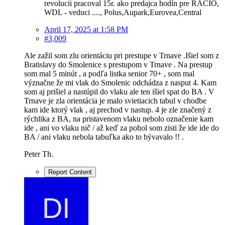
revolucii pracoval 15r. ako predajca hodín pre RACIO,
WDL - veduci ...., Polus,Aupark,Eurovea,Central
April 17, 2025 at 1:58 PM
#3,009
Ale zažil som zlu orientáciu pri prestupe v Trnave .Išiel som z
Bratislavy do Smolenice s prestupom v Trnave . Na prestup
som mal 5 minút , a podľa listka senior 70+ , som mal
význačne že mi vlak do Smolenic odchádza z nasput 4. Kam
som aj prišiel a nastúpil do vlaku ale ten išiel spat do BA . V
Trnave je zla orientácia je malo svietiacich tabul v chodbe
kam ide ktorý vlak , aj prechod v nastup. 4 je zle značený z
rýchlika z BA, na pristavenom vlaku nebolo označenie kam
ide , ani vo vlaku nič / až keď za pohol som zisti že ide ide do
BA / ani vlaku nebola tabuľka ako to bývavalo !! .
Peter Th.
Report Content