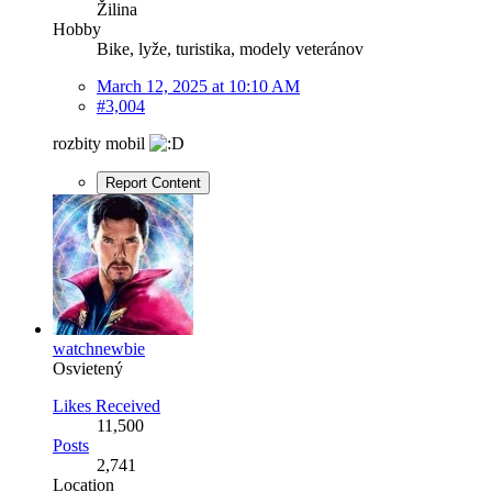
Žilina
Hobby
Bike, lyže, turistika, modely veteránov
March 12, 2025 at 10:10 AM
#3,004
rozbity mobil
Report Content
watchnewbie
Osvietený
Likes Received
11,500
Posts
2,741
Location