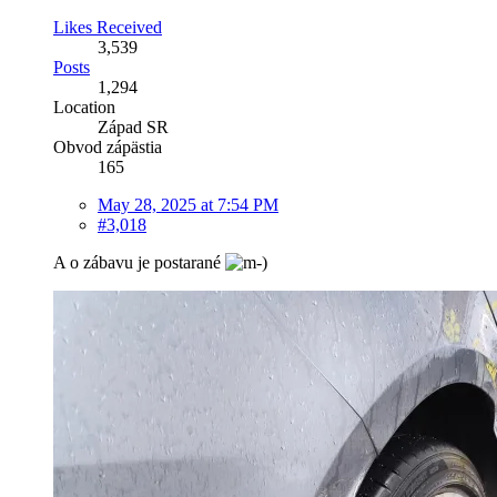
Likes Received
3,539
Posts
1,294
Location
Západ SR
Obvod zápästia
165
May 28, 2025 at 7:54 PM
#3,018
A o zábavu je postarané