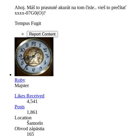
Ahoj. Máš to prasnuté akurát na tom čisle.. vieš to prečítať
xxxx-07G0(O)?
Tempus Fugit
Report Content
Roby
Majster
Likes Received
4,541
Posts
1,861
Location
Šamorín
Obvod zápästia
165