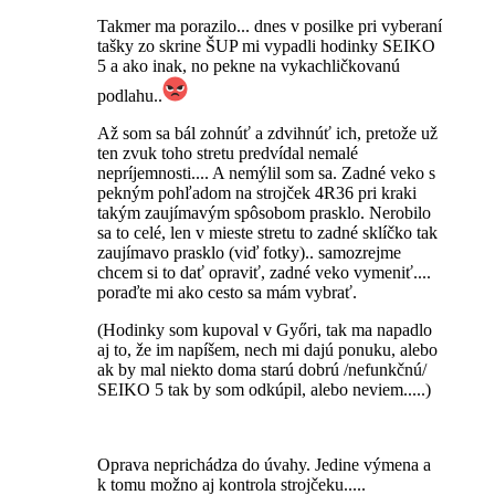
Takmer ma porazilo... dnes v posilke pri vyberaní
tašky zo skrine ŠUP mi vypadli hodinky SEIKO
5 a ako inak, no pekne na vykachličkovanú
podlahu..
Až som sa bál zohnúť a zdvihnúť ich, pretože už
ten zvuk toho stretu predvídal nemalé
nepríjemnosti.... A nemýlil som sa. Zadné veko s
pekným pohľadom na strojček 4R36 pri kraki
takým zaujímavým spôsobom prasklo. Nerobilo
sa to celé, len v mieste stretu to zadné sklíčko tak
zaujímavo prasklo (viď fotky).. samozrejme
chcem si to dať opraviť, zadné veko vymeniť....
poraďte mi ako cesto sa mám vybrať.
(Hodinky som kupoval v Győri, tak ma napadlo
aj to, že im napíšem, nech mi dajú ponuku, alebo
ak by mal niekto doma starú dobrú /nefunkčnú/
SEIKO 5 tak by som odkúpil, alebo neviem.....)
Oprava neprichádza do úvahy. Jedine výmena a
k tomu možno aj kontrola strojčeku.....