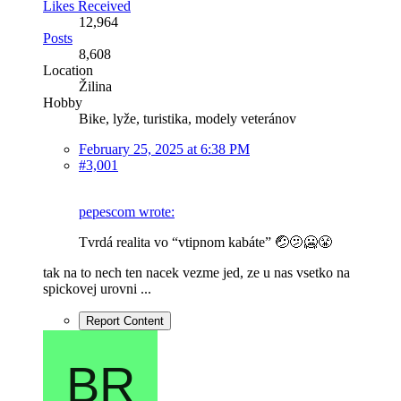
Likes Received
12,964
Posts
8,608
Location
Žilina
Hobby
Bike, lyže, turistika, modely veteránov
February 25, 2025 at 6:38 PM
#3,001
pepescom wrote:
Tvrdá realita vo “vtipnom kabáte” 🤕🫤🥶😤
tak na to nech ten nacek vezme jed, ze u nas vsetko na
spickovej urovni ...
Report Content