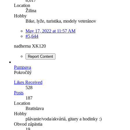
8,617
Location
Žilina
Hobby
Bike, lyže, turistika, modely veteránov
May 17, 2022 at 11:57 AM
#5,644
nadherna XK120
Report Content
Pumpava
Pokročilý
Likes Received
528
Posts
187
Location
Bratislava
Hobby
plávanie/voda/akváriá, gitary a hodinky :)
Obvod zápästia
19