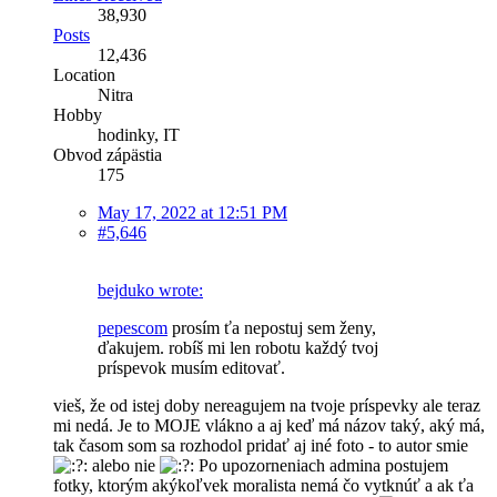
38,930
Posts
12,436
Location
Nitra
Hobby
hodinky, IT
Obvod zápästia
175
May 17, 2022 at 12:51 PM
#5,646
bejduko wrote:
pepescom
prosím ťa nepostuj sem ženy,
ďakujem. robíš mi len robotu každý tvoj
príspevok musím editovať.
vieš, že od istej doby nereagujem na tvoje príspevky ale teraz
mi nedá. Je to MOJE vlákno a aj keď má názov taký, aký má,
tak časom som sa rozhodol pridať aj iné foto - to autor smie
alebo nie
Po upozorneniach admina postujem
fotky, ktorým akýkoľvek moralista nemá čo vytknúť a ak ťa