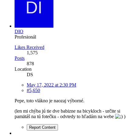
DIO
Profesionál
Likes Received
1,575
Posts
878
Location
DS
May 17, 2022 at 2:30 PM
#5,650
Pepe, toto vlákno je naozaj výborné.
(len mi chýba jú tie dve babizne na bicykloch - určite si
pamätáš na tú fotečku - odvtedy to hľadám na webe
)
Report Content