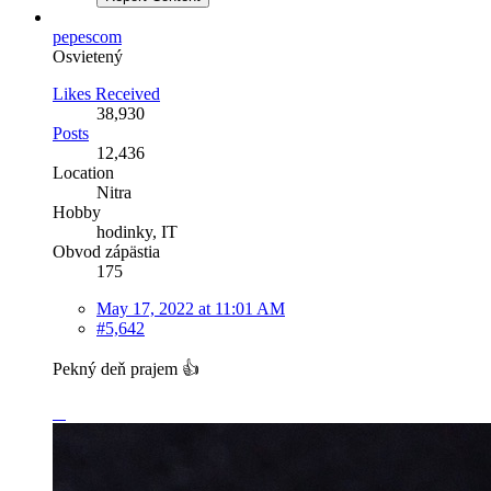
pepescom
Osvietený
Likes Received
38,930
Posts
12,436
Location
Nitra
Hobby
hodinky, IT
Obvod zápästia
175
May 17, 2022 at 11:01 AM
#5,642
Pekný deň prajem 👍