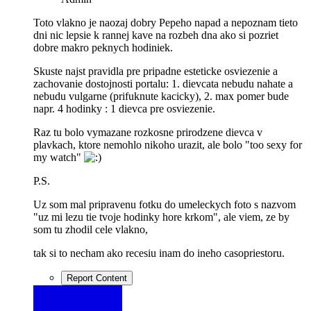
Toto vlakno je naozaj dobry Pepeho napad a nepoznam tieto
dni nic lepsie k rannej kave na rozbeh dna ako si pozriet
dobre makro peknych hodiniek.
Skuste najst pravidla pre pripadne esteticke osviezenie a
zachovanie dostojnosti portalu: 1. dievcata nebudu nahate a
nebudu vulgarne (prifuknute kacicky), 2. max pomer bude
napr. 4 hodinky : 1 dievca pre osviezenie.
Raz tu bolo vymazane rozkosne prirodzene dievca v
plavkach, ktore nemohlo nikoho urazit, ale bolo "too sexy for
my watch"
P.S.
Uz som mal pripravenu fotku do umeleckych foto s nazvom
"uz mi lezu tie tvoje hodinky hore krkom", ale viem, ze by
som tu zhodil cele vlakno,
tak si to necham ako recesiu inam do ineho casopriestoru.
Report Content