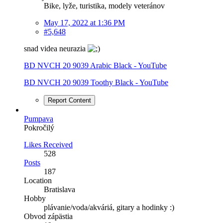
Bike, lyže, turistika, modely veteránov
May 17, 2022 at 1:36 PM
#5,648
snad videa neurazia
BD NVCH 20 9039 Arabic Black - YouTube
BD NVCH 20 9039 Toothy Black - YouTube
Report Content
Pumpava
Pokročilý
Likes Received
528
Posts
187
Location
Bratislava
Hobby
plávanie/voda/akváriá, gitary a hodinky :)
Obvod zápästia