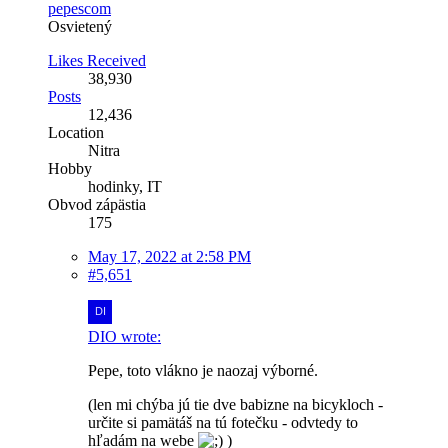
pepescom
Osvietený
Likes Received
38,930
Posts
12,436
Location
Nitra
Hobby
hodinky, IT
Obvod zápästia
175
May 17, 2022 at 2:58 PM
#5,651
DIO wrote:
Pepe, toto vlákno je naozaj výborné.
(len mi chýba jú tie dve babizne na bicykloch -
určite si pamätáš na tú fotečku - odvtedy to
hľadám na webe
)