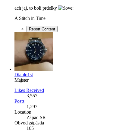
ach jaj, to boli prdelky
A Stitch in Time
Report Content
Diablo1st
Majster
Likes Received
3,557
Posts
1,297
Location
Západ SR
Obvod zápästia
165