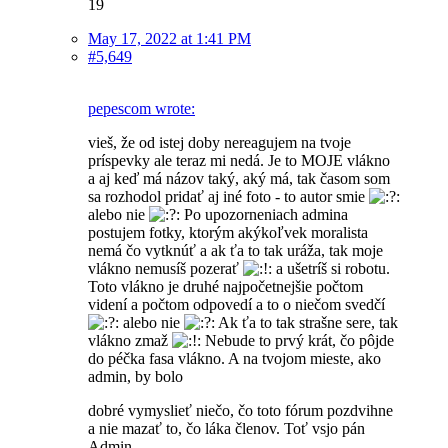
19
May 17, 2022 at 1:41 PM
#5,649
pepescom wrote:
vieš, že od istej doby nereagujem na tvoje
príspevky ale teraz mi nedá. Je to MOJE vlákno
a aj keď má názov taký, aký má, tak časom som
sa rozhodol pridať aj iné foto - to autor smie
alebo nie
Po upozorneniach admina
postujem fotky, ktorým akýkoľvek moralista
nemá čo vytknúť a ak ťa to tak uráža, tak moje
vlákno nemusíš pozerať
a ušetríš si robotu.
Toto vlákno je druhé najpočetnejšie počtom
videní a počtom odpovedí a to o niečom svedčí
alebo nie
Ak ťa to tak strašne sere, tak
vlákno zmaž
Nebude to prvý krát, čo pôjde
do péčka fasa vlákno. A na tvojom mieste, ako
admin, by bolo
dobré vymyslieť niečo, čo toto fórum pozdvihne
a nie mazať to, čo láka členov. Toť vsjo pán
Admin