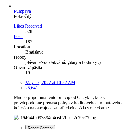
Pumpava
Pokročilý
Likes Received
528
Posts
187
Location
Bratislava
Hobby
plávanie/voda/akváriá, gitary a hodinky :)
Obvod zápästia
19
May 17, 2022 at 10:22 AM
#5,641
Mne to pripomina tento princip od Chaykin, kde sa
pravdepodobne prenasa pohyb z hodinoveho a minutoveho
kolieska na otacajuce sa priheladne skla s rucickami:
Report Content