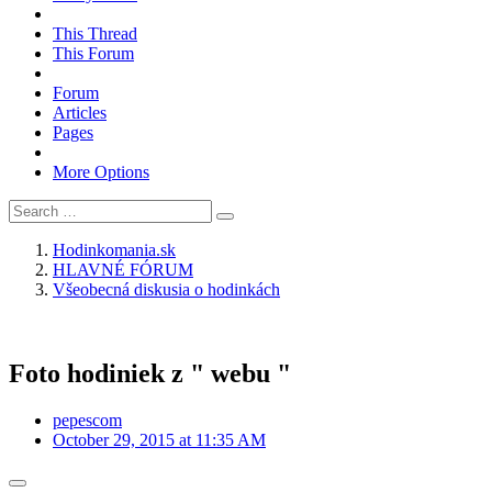
This Thread
This Forum
Forum
Articles
Pages
More Options
Hodinkomania.sk
HLAVNÉ FÓRUM
Všeobecná diskusia o hodinkách
Foto hodiniek z " webu "
pepescom
October 29, 2015 at 11:35 AM