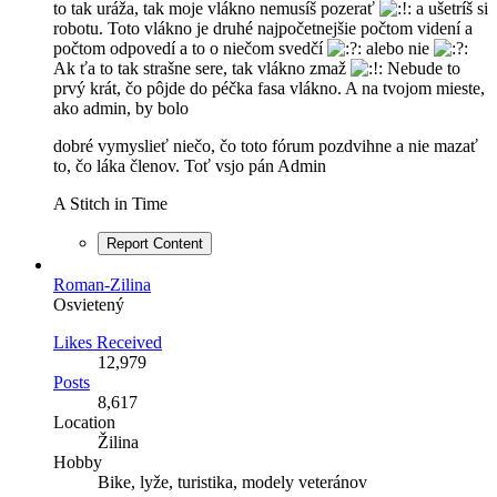
to tak uráža, tak moje vlákno nemusíš pozerať
a ušetríš si
robotu. Toto vlákno je druhé najpočetnejšie počtom videní a
počtom odpovedí a to o niečom svedčí
alebo nie
Ak ťa to tak strašne sere, tak vlákno zmaž
Nebude to
prvý krát, čo pôjde do péčka fasa vlákno. A na tvojom mieste,
ako admin, by bolo
dobré vymyslieť niečo, čo toto fórum pozdvihne a nie mazať
to, čo láka členov. Toť vsjo pán Admin
A Stitch in Time
Report Content
Roman-Zilina
Osvietený
Likes Received
12,979
Posts
8,617
Location
Žilina
Hobby
Bike, lyže, turistika, modely veteránov