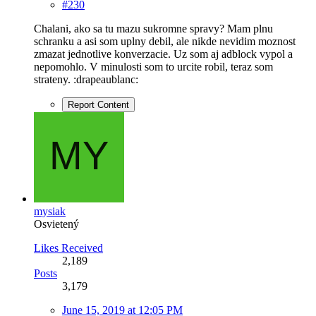
#230
Chalani, ako sa tu mazu sukromne spravy? Mam plnu
schranku a asi som uplny debil, ale nikde nevidim moznost
zmazat jednotlive konverzacie. Uz som aj adblock vypol a
nepomohlo. V minulosti som to urcite robil, teraz som
strateny. :drapeaublanc:
Report Content
mysiak
Osvietený
Likes Received
2,189
Posts
3,179
June 15, 2019 at 12:05 PM