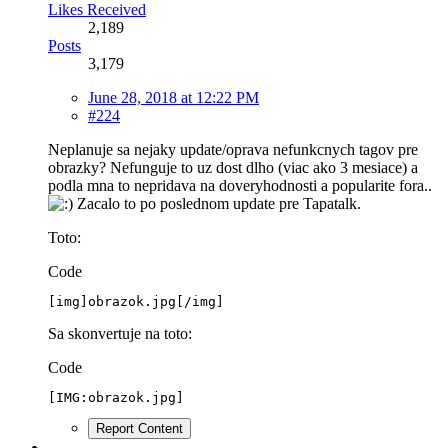
Likes Received
2,189
Posts
3,179
June 28, 2018 at 12:22 PM
#224
Neplanuje sa nejaky update/oprava nefunkcnych tagov pre
obrazky? Nefunguje to uz dost dlho (viac ako 3 mesiace) a
podla mna to nepridava na doveryhodnosti a popularite fora..
Zacalo to po poslednom update pre Tapatalk.
Toto:
Code
[img]obrazok.jpg[/img]
Sa skonvertuje na toto:
Code
[IMG:obrazok.jpg]
Report Content