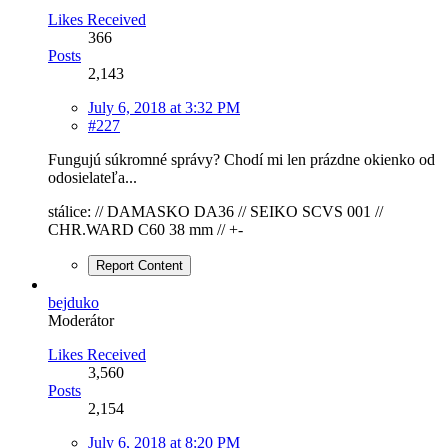
Likes Received
366
Posts
2,143
July 6, 2018 at 3:32 PM
#227
Fungujú súkromné správy? Chodí mi len prázdne okienko od
odosielateľa...
stálice: // DAMASKO DA36 // SEIKO SCVS 001 //
CHR.WARD C60 38 mm // +-
Report Content
bejduko
Moderátor
Likes Received
3,560
Posts
2,154
July 6, 2018 at 8:20 PM