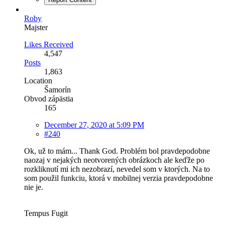
Roby
Majster
Likes Received
4,547
Posts
1,863
Location
Šamorín
Obvod zápästia
165
December 27, 2020 at 5:09 PM
#240
Ok, už to mám... Thank God. Problém bol pravdepodobne
naozaj v nejakých neotvorených obrázkoch ale keďže po
rozkliknutí mi ich nezobrazí, nevedel som v ktorých. Na to
som použil funkciu, ktorá v mobilnej verzia pravdepodobne
nie je.
Tempus Fugit