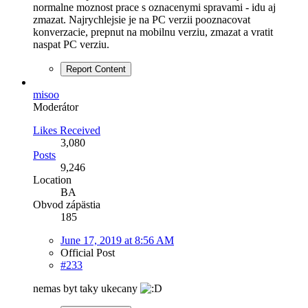
normalne moznost prace s oznacenymi spravami - idu aj
zmazat. Najrychlejsie je na PC verzii pooznacovat
konverzacie, prepnut na mobilnu verziu, zmazat a vratit
naspat PC verziu.
Report Content
misoo
Moderátor
Likes Received
3,080
Posts
9,246
Location
BA
Obvod zápästia
185
June 17, 2019 at 8:56 AM
Official Post
#233
nemas byt taky ukecany