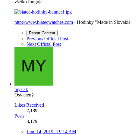
všetko funguje.
http://www.biatecwatches.com
- Hodinky "Made in Slovakia"
Report Content
Previous Official Post
Next Official Post
mysiak
Osvietený
Likes Received
2,189
Posts
3,179
June 14, 2019 at 9:14 AM