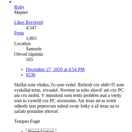
Roby
Majster
Likes Received
4,547
Posts
1,863
Location
Šamorín
Obvod zápästia
165
December 27, 2020 at 4:54 PM
#239
Skúšal som všetko, čo som vedel. Refresh cez shift+f5 som
vyskúšal teraz, rovnaké. Neviem sa toho zbaviť ani cez PC
ani cez mobil. V minulosti som tento problém mal a vtedy
som to vyriešil cez PC otvorením. Ale teraz mi to svieti
odkedy tam pepescom nahral svoje fotky a až teraz na to
začalo poriadne iritovať.
Tempus Fugit
Report Content