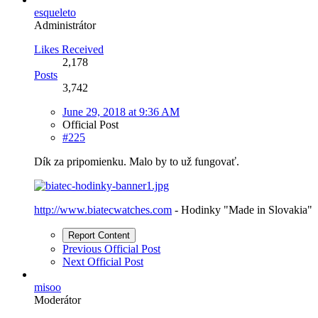
esqueleto
Administrátor
Likes Received
2,178
Posts
3,742
June 29, 2018 at 9:36 AM
Official Post
#225
Dík za pripomienku. Malo by to už fungovať.
http://www.biatecwatches.com
- Hodinky "Made in Slovakia"
Report Content
Previous Official Post
Next Official Post
misoo
Moderátor