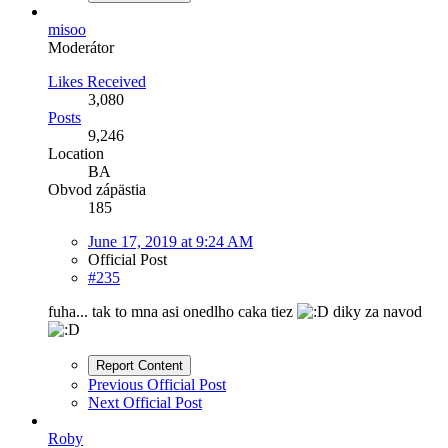
misoo
Moderátor
Likes Received
3,080
Posts
9,246
Location
BA
Obvod zápästia
185
June 17, 2019 at 9:24 AM
Official Post
#235
fuha... tak to mna asi onedlho caka tiez
diky za navod
Report Content
Previous Official Post
Next Official Post
Roby