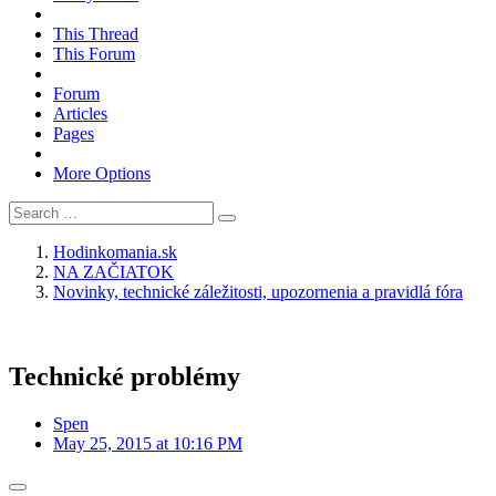
This Thread
This Forum
Forum
Articles
Pages
More Options
Hodinkomania.sk
NA ZAČIATOK
Novinky, technické záležitosti, upozornenia a pravidlá fóra
Technické problémy
Spen
May 25, 2015 at 10:16 PM