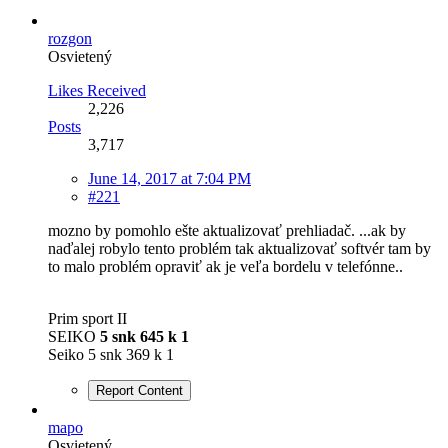
rozgon
Osvietený
Likes Received
2,226
Posts
3,717
June 14, 2017 at 7:04 PM
#221
mozno by pomohlo ešte aktualizovať prehliadač. ...ak by
naďalej robylo tento problém tak aktualizovať softvér tam by
to malo problém opraviť ak je veľa bordelu v telefónne..
Prim sport II
SEIKO
5 snk 645 k 1
Seiko 5 snk 369 k 1
Report Content
mapo
Osvietený