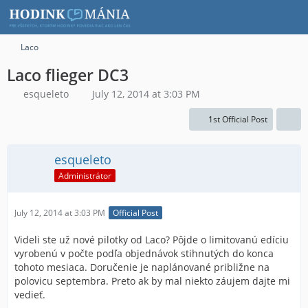
Laco
Laco flieger DC3
esqueleto
July 12, 2014 at 3:03 PM
1st Official Post
esqueleto
Administrátor
July 12, 2014 at 3:03 PM
Official Post
Videli ste už nové pilotky od Laco? Pôjde o limitovanú edíciu
vyrobenú v počte podľa objednávok stihnutých do konca
tohoto mesiaca. Doručenie je naplánované približne na
polovicu septembra. Preto ak by mal niekto záujem dajte mi
vedieť.