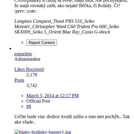
CATerpillarky a čuduj sa svete, majú zafír. Ale pochybujem,
že majú rovnaký zafír, ako nejaké Béčka, či Rolády. Či?
:perv: :cote:
Longines Conquest_Tissot PRS 516_
Seiko
Monster_Christopher Ward C60 Trident Pro 600_Seiko
SKX009_Seiko 5_Orient Blue Ray_Casio G-shock
Report Content
esqueleto
Administrátor
Likes Received
2,178
Posts
3,742
March 5, 2014 at 12:17 PM
Official Post
#8
Určite bude viac druhov kvalít zafíru o tom niet pochýb.. Tak
ako všade..