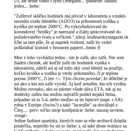
Uf, ale drsné video s tými Omegami... :pasdrole: sadista
jeden... :hehe:
"Zafírové sklíčko hodiniek má pôvod v laboratóriu a vzniklo
tavením oxidu hlinitého (Al2O3) za prítomnosti vodíka a
kyslíka pri teplote 2000°C. Po vykryštalizovaní do
korundovej “hrušky” je narezané a ďalej spracovávané do
požadovaného tvaru a veľkosti." zdroj: hodinarskymagazin.sk
Ešte sa tam píše, že aj napriek tvrdosti, zafír by vedel
poškriabať korund v brusnom papieri...hmm :0
Mne z toho vychádza jedno - nie je zafír, ako zafír. Nie som
žiaden chemik, ale keďže zafír do hodiniek vzniká v
laboratóriu, záleži asi aj od toho aký oxid hlinitý sa použije,
koľko kyslíka a vodíka je vtedy prítomného, či je teplota
presne 2000°C, či len +/-. Tým chcem povedať, že dôležité je
asi ako a kto ten zafír vyrobí. Aj keď netuším, kto ich vyrába.
Možno rovnako, ako sa takmer všade dáva ETA, tak aj na
dodávky zafíru ma možno najväčši podiel nejaká firma,
prípadne sú to 3-4, alebo možno sa tie fajnové (napr. s AR)
robia v Európe (Swiss?) a také "lacnejšie" sa dovážajú z
Číny.... :perv: toľko moje konšpirácie :hehe: naozaj neviem.
:rouge:
Jedine fashion quartzky, ktorých som sa ešte nezbavil (kúpila
priateľka, neprešlo by mi to :hehe: ), sú také drsne tváriace sa