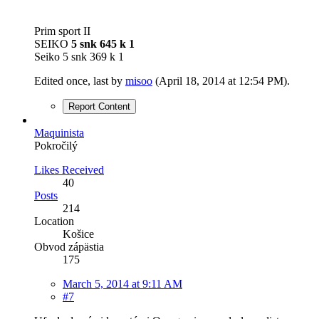
Prim sport II
SEIKO
5 snk 645 k 1
Seiko 5 snk 369 k 1
Edited once, last by
misoo
(
April 18, 2014 at 12:54 PM
).
Report Content
Maquinista
Pokročilý
Likes Received
40
Posts
214
Location
Košice
Obvod zápästia
175
March 5, 2014 at 9:11 AM
#7