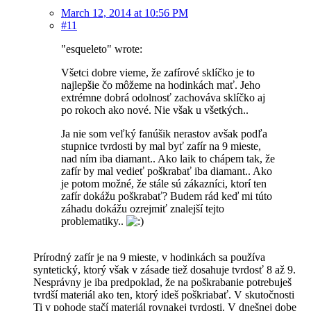
March 12, 2014 at 10:56 PM
#11
"esqueleto" wrote:
Všetci dobre vieme, že zafírové sklíčko je to
najlepšie čo môžeme na hodinkách mať. Jeho
extrémne dobrá odolnosť zachováva sklíčko aj
po rokoch ako nové. Nie však u všetkých..
Ja nie som veľký fanúšik nerastov avšak podľa
stupnice tvrdosti by mal byť zafír na 9 mieste,
nad ním iba diamant.. Ako laik to chápem tak, že
zafír by mal vedieť poškrabať iba diamant.. Ako
je potom možné, že stále sú zákazníci, ktorí ten
zafír dokážu poškrabať? Budem rád keď mi túto
záhadu dokážu ozrejmiť znalejší tejto
problematiky..
Prírodný zafír je na 9 mieste, v hodinkách sa používa
syntetický, ktorý však v zásade tiež dosahuje tvrdosť 8 až 9.
Nesprávny je iba predpoklad, že na poškrabanie potrebuješ
tvrdší materiál ako ten, ktorý ideš poškriabať. V skutočnosti
Ti v pohode stačí materiál rovnakej tvrdosti. V dnešnej dobe