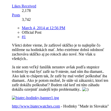
Likes Received
2,178
Posts
3,742
March 4, 2014 at 12:56 PM
Official Post
#1
Všetci dobre vieme, že zafírové sklíčko je to najlepšie čo
môžeme na hodinkách mať. Jeho extrémne dobrá odolnosť
zachováva sklíčko aj po rokoch ako nové. Nie však u
všetkých..
Ja nie som veľký fanúšik nerastov avšak podľa stupnice
tvrdosti by mal byť zafír na 9 mieste, nad ním iba diamant..
Ako laik to chápem tak, že zafír by mal vedieť poškrabať iba
diamant.. Ako je potom možné, že stále sú zákazníci, ktorí ten
zafír dokážu poškrabať? Budem rád keď mi túto záhadu
dokážu ozrejmiť znalejší tejto problematiky..
http://www.biatecwatches.com
- Hodinky "Made in Slovakia"