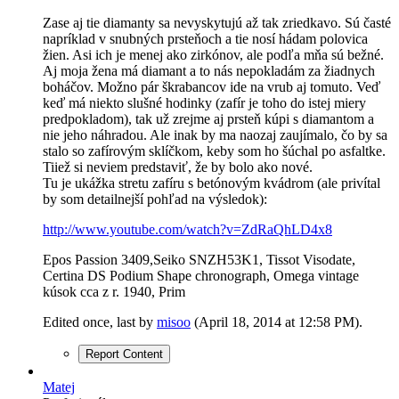
Zase aj tie diamanty sa nevyskytujú až tak zriedkavo. Sú časté
napríklad v snubných prsteňoch a tie nosí hádam polovica
žien. Asi ich je menej ako zirkónov, ale podľa mňa sú bežné.
Aj moja žena má diamant a to nás nepokladám za žiadnych
boháčov. Možno pár škrabancov ide na vrub aj tomuto. Veď
keď má niekto slušné hodinky (zafír je toho do istej miery
predpokladom), tak už zrejme aj prsteň kúpi s diamantom a
nie jeho náhradou. Ale inak by ma naozaj zaujímalo, čo by sa
stalo so zafírovým sklíčkom, keby som ho šúchal po asfaltke.
Tiiež si neviem predstaviť, že by bolo ako nové.
Tu je ukážka stretu zafíru s betónovým kvádrom (ale privítal
by som detailnejší pohľad na výsledok):
http://www.youtube.com/watch?v=ZdRaQhLD4x8
Epos Passion 3409,Seiko SNZH53K1, Tissot Visodate,
Certina DS Podium Shape chronograph, Omega vintage
kúsok cca z r. 1940, Prim
Edited once, last by
misoo
(
April 18, 2014 at 12:58 PM
).
Report Content
Matej