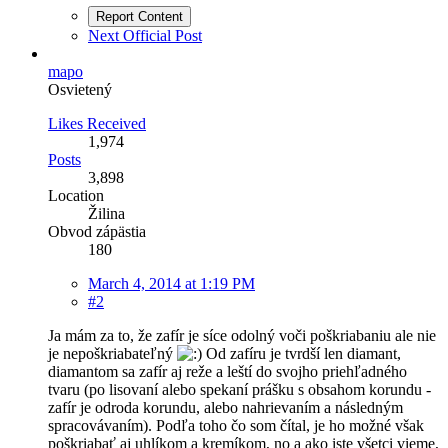
Report Content
Next Official Post
mapo
Osvietený
Likes Received
1,974
Posts
3,898
Location
Žilina
Obvod zápästia
180
March 4, 2014 at 1:19 PM
#2
Ja mám za to, že zafír je síce odolný voči poškriabaniu ale nie
je nepoškriabateľný
Od zafíru je tvrdší len diamant,
diamantom sa zafír aj reže a leští do svojho priehľadného
tvaru (po lisovaní alebo spekaní prášku s obsahom korundu -
zafír je odroda korundu, alebo nahrievaním a následným
spracovávaním). Podľa toho čo som čítal, je ho možné však
poškriabať aj uhlíkom a kremíkom, no a ako iste všetci vieme,