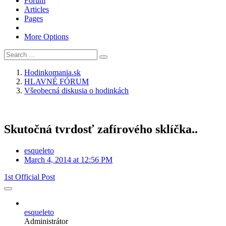
Forum
Articles
Pages
More Options
Hodinkomania.sk
HLAVNÉ FÓRUM
Všeobecná diskusia o hodinkách
Skutočná tvrdosť zafírového sklíčka..
esqueleto
March 4, 2014 at 12:56 PM
1st Official Post
esqueleto
Administrátor