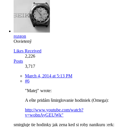
rozgon
Osvietený
Likes Received
2,226
Posts
3,717
March 4, 2014 at 5:13 PM
#6
"Matej" wrote:
A ešte pridám šmirglovanie hodiniek (Omega):
http://www.youtube.com/watch?
v=wobnAyGEUWk"
smirgluje tie hodinky jak zena ked si roby nanikuru :erk: