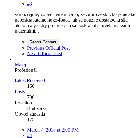
#3
samozrejme, vobec nemam za to, ze zafirove sklicko je nejake
neposkrabatelne hogo-fogo... ak sa pouzije dostatocna sila
alebo maly/ostry predmet, da sa poskrabat aj ovela maksimi
materialmi...
Report Content
Previous Official Post
Next Official Post
Matej
Profesionál
Likes Received
160
Posts
706
Location
Bratislava
Obvod zápästia
175
March 4, 2014 at 2:00 PM
#4