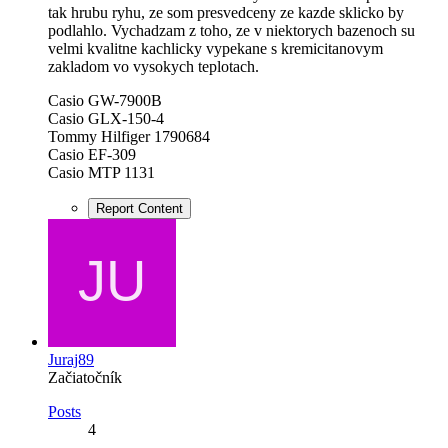
tak hrubu ryhu, ze som presvedceny ze kazde sklicko by
podlahlo. Vychadzam z toho, ze v niektorych bazenoch su
velmi kvalitne kachlicky vypekane s kremicitanovym
zakladom vo vysokych teplotach.
Casio GW-7900B
Casio GLX-150-4
Tommy Hilfiger 1790684
Casio EF-309
Casio MTP 1131
Report Content
Juraj89
Začiatočník
Posts
4