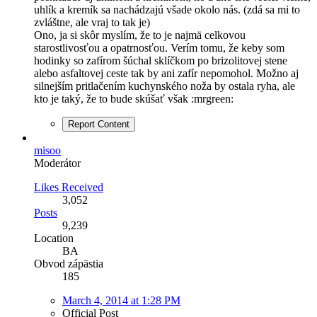
uhlík a kremík sa nachádzajú všade okolo nás. (zdá sa mi to
zvláštne, ale vraj to tak je)
Ono, ja si skôr myslím, že to je najmä celkovou
starostlivosťou a opatrnosťou. Verím tomu, že keby som
hodinky so zafírom šúchal sklíčkom po brizolitovej stene
alebo asfaltovej ceste tak by ani zafír nepomohol. Možno aj
silnejším pritlačením kuchynského noža by ostala ryha, ale
kto je taký, že to bude skúšať však :mrgreen:
Report Content
misoo
Moderátor
Likes Received
3,052
Posts
9,239
Location
BA
Obvod zápästia
185
March 4, 2014 at 1:28 PM
Official Post