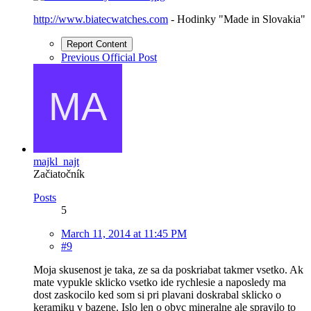
http://www.biatecwatches.com
- Hodinky "Made in Slovakia"
Report Content
Previous Official Post
majkl_najt
Začiatočník
Posts
5
March 11, 2014 at 11:45 PM
#9
Moja skusenost je taka, ze sa da poskriabat takmer vsetko. Ak
mate vypukle sklicko vsetko ide rychlesie a naposledy ma
dost zaskocilo ked som si pri plavani doskrabal sklicko o
keramiku v bazene. Islo len o obyc mineralne ale spravilo to