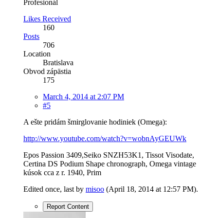
Profesionál
Likes Received
160
Posts
706
Location
Bratislava
Obvod zápästia
175
March 4, 2014 at 2:07 PM
#5
A ešte pridám šmirglovanie hodiniek (Omega):
http://www.youtube.com/watch?v=wobnAyGEUWk
Epos Passion 3409,Seiko SNZH53K1, Tissot Visodate,
Certina DS Podium Shape chronograph, Omega vintage
kúsok cca z r. 1940, Prim
Edited once, last by
misoo
(
April 18, 2014 at 12:57 PM
).
Report Content