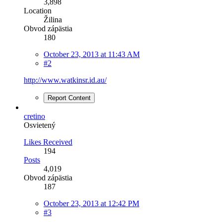
3,898
Location
Žilina
Obvod zápästia
180
October 23, 2013 at 11:43 AM
#2
http://www.watkinsr.id.au/
Report Content
cretino
Osvietený
Likes Received
194
Posts
4,019
Obvod zápästia
187
October 23, 2013 at 12:42 PM
#3