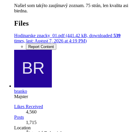
Našiel som takýto zaujímavý zoznam. 75 strán, len kvalita asi
biedna.
Files
Hodinarske znacky_01.pdf
(441.42 kB, downloaded
539
times, last:
August 7, 2026 at 4:19 PM
)
Report Content
branko
Majster
Likes Received
4,560
Posts
1,715
Location