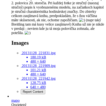
2. polovica 20. storočia. Pri každej fotke je stručný (naozaj
stručný) popis k vyobrazenému modelu, na začiatkoch kapitol
je stručná charakteristika hodinárskej značky. Do zbierky
celkom zaujímavá kniha, predpokladám, že s ňou väčšina
máte skúsenosti, ak nie, ochotne zapožičiam.
(napr taký
Breitling tam má kusy velice zaujímavé) Kniha už nie je nikde
v predaji - neviem kde ju tá moja polovička zohnala, ale
potešila.
Images
20131128_221831.jpg
180.19 kB
480 × 640
20131128_221909.jpg
101.21 kB
480 × 640
20131128_221942.jpg
128.75 kB
640 × 480
Report Content
mapo
Osvietený