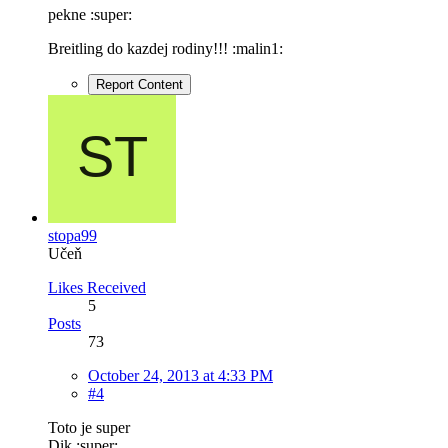
pekne :super:
Breitling do kazdej rodiny!!! :malin1:
Report Content
stopa99
Učeň
Likes Received
5
Posts
73
October 24, 2013 at 4:33 PM
#4
Toto je super
Dik :super: