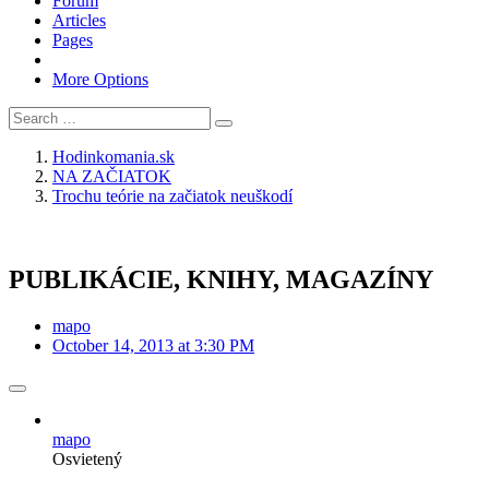
Forum
Articles
Pages
More Options
Hodinkomania.sk
NA ZAČIATOK
Trochu teórie na začiatok neuškodí
PUBLIKÁCIE, KNIHY, MAGAZÍNY
mapo
October 14, 2013 at 3:30 PM
mapo
Osvietený