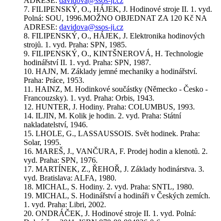
ADRESE:
davidova@ssos-ji.cz
7. FILIPENSKÝ, O., HÁJEK, J. Hodinové stroje II. 1. vyd.
Polná: SOU, 1996.MOŽNO OBJEDNAT ZA 120 Kč NA
ADRESE:
davidova@ssos-ji.cz
8. FILIPENSKÝ, O., HÁJEK, J. Elektronika hodinových
strojů. 1. vyd. Praha: SPN, 1985.
9. FILIPENSKÝ, O., KINTŠNEROVÁ, H. Technologie
hodinářství II. 1. vyd. Praha: SPN, 1987.
10. HAJN, M. Základy jemné mechaniky a hodinářství.
Praha: Práce, 1953.
11. HAINZ, M. Hodinkové součástky (Německo - Česko -
Francouzsky). 1. vyd. Praha: Orbis, 1943.
12. HUNTER, J. Hodiny. Praha: COLUMBUS, 1993.
14. ILJIN, M. Kolik je hodin. 2. vyd. Praha: Státní
nakladatelství, 1946.
15. LHOLE, G., LASSAUSSOIS. Svět hodinek. Praha:
Solar, 1995.
16. MAREŠ, J., VANČURA, F. Prodej hodin a klenotů. 2.
vyd. Praha: SPN, 1976.
17. MARTÍNEK, Z., ŘEHOŘ, J. Základy hodinárstva. 3.
vyd. Bratislava: ALFA, 1980.
18. MICHAL, S. Hodiny. 2. vyd. Praha: SNTL, 1980.
19. MICHAL, S. Hodinářství a hodináři v Českých zemích.
1. vyd. Praha: Libri, 2002.
20. ONDRÁČEK, J. Hodinové stroje II. 1. vyd. Polná: