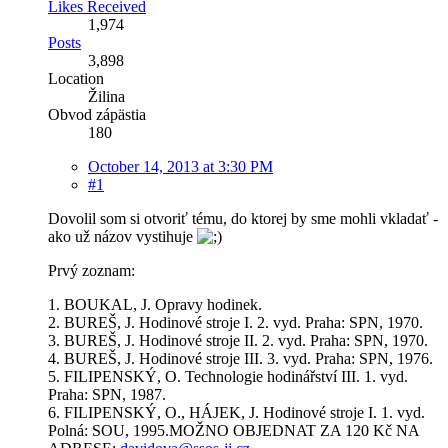
Likes Received
1,974
Posts
3,898
Location
Žilina
Obvod zápästia
180
October 14, 2013 at 3:30 PM
#1
Dovolil som si otvoriť tému, do ktorej by sme mohli vkladať -
ako už názov vystihuje
Prvý zoznam:
1. BOUKAL, J. Opravy hodinek.
2. BUREŠ, J. Hodinové stroje I. 2. vyd. Praha: SPN, 1970.
3. BUREŠ, J. Hodinové stroje II. 2. vyd. Praha: SPN, 1970.
4. BUREŠ, J. Hodinové stroje III. 3. vyd. Praha: SPN, 1976.
5. FILIPENSKÝ, O. Technologie hodinářství III. 1. vyd.
Praha: SPN, 1987.
6. FILIPENSKÝ, O., HÁJEK, J. Hodinové stroje I. 1. vyd.
Polná: SOU, 1995.MOŽNO OBJEDNAT ZA 120 Kč NA