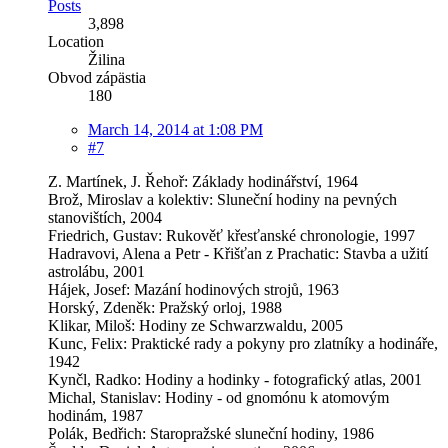
Posts
3,898
Location
Žilina
Obvod zápästia
180
March 14, 2014 at 1:08 PM
#7
Z. Martínek, J. Řehoř: Základy hodinářství, 1964
Brož, Miroslav a kolektiv: Sluneční hodiny na pevných
stanovištích, 2004
Friedrich, Gustav: Rukověť křesťanské chronologie, 1997
Hadravovi, Alena a Petr - Křišťan z Prachatic: Stavba a užití
astrolábu, 2001
Hájek, Josef: Mazání hodinových strojů, 1963
Horský, Zdeněk: Pražský orloj, 1988
Klikar, Miloš: Hodiny ze Schwarzwaldu, 2005
Kunc, Felix: Praktické rady a pokyny pro zlatníky a hodináře,
1942
Kynčl, Radko: Hodiny a hodinky - fotografický atlas, 2001
Michal, Stanislav: Hodiny - od gnomónu k atomovým
hodinám, 1987
Polák, Bedřich: Staropražské sluneční hodiny, 1986