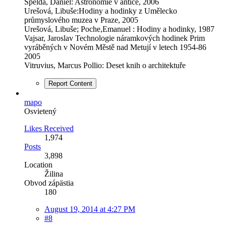
Špelda, Daniel: Astronomie v antice, 2006
Urešová, Libuše:Hodiny a hodinky z Umělecko
průmyslového muzea v Praze, 2005
Urešová, Libuše; Poche,Emanuel : Hodiny a hodinky, 1987
Vajsar, Jaroslav Technologie náramkových hodinek Prim
vyráběných v Novém Městě nad Metují v letech 1954-86
2005
Vitruvius, Marcus Pollio: Deset knih o architektuře
Report Content
mapo
Osvietený
Likes Received
1,974
Posts
3,898
Location
Žilina
Obvod zápästia
180
August 19, 2014 at 4:27 PM
#8