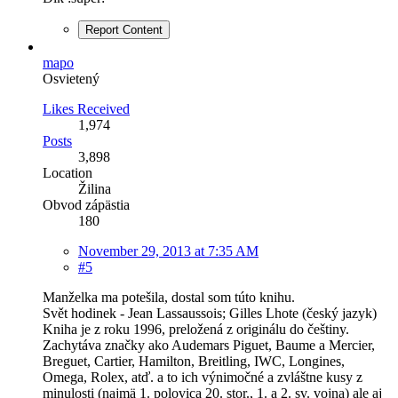
Report Content
mapo
Osvietený
Likes Received
1,974
Posts
3,898
Location
Žilina
Obvod zápästia
180
November 29, 2013 at 7:35 AM
#5
Manželka ma potešila, dostal som túto knihu.
Svět hodinek - Jean Lassaussois; Gilles Lhote (český jazyk)
Kniha je z roku 1996, preložená z originálu do češtiny.
Zachytáva značky ako Audemars Piguet, Baume a Mercier,
Breguet, Cartier, Hamilton, Breitling, IWC, Longines,
Omega, Rolex, atď. a to ich výnimočné a zvláštne kusy z
minulosti (najmä 1. polovica 20. stor., 1. a 2. sv. vojna) ale aj