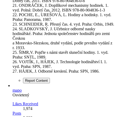
Dobrý čas, 2011. ISBN 978-80-904836-0-6
21. ONDRÁČEK, J. Doplňkové mechanismy hodinek. 1.
vyd. Polná: Dobrý čas, 2012. ISBN 978-80-904836-1-3
22. POCHE, E., UREŠOVÁ, L. Hodiny a hodinky. 1. vyd.
Praha: Panorama, 1987.
23. SCHNEIDER, R. Přesný čas. 4. vyd. Praha: Orbis, 1949.
24. SLADKOVSKÝ, J. Učebnice odborné nauky
hodinářské. Praha: Jednota společenstev hodinářů pro zemi
Českou
a Moravsko-Slezskou, druhé vydání, podle prvního vydání z
r. 1933.
25. ŠIMR,V. Pojďte s námi stavět sluneční hodiny. 1. vyd.
Praha: SNTL, 1989.
26. VOJTÍK, J., HÁJEK, J. Technologie hodinářství I. 1.
vyd. Praha: SPN, 1987.
27. HÁJEK, J. Odborné kreslení. Praha: SPN, 1986.
Report Content
mapo
Osvietený
Likes Received
1,974
Posts